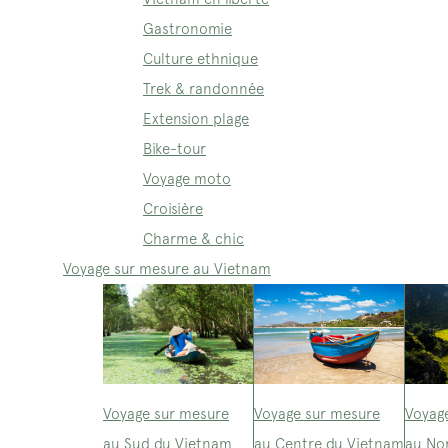
Gastronomie
Culture ethnique
Trek & randonnée
Extension plage
Bike-tour
Voyage moto
Croisière
Charme & chic
Voyage sur mesure au Vietnam
Voyage sur mesure
Voyage sur mesure
Voyag
au Sud du Vietnam
au Centre du Vietnam
au No