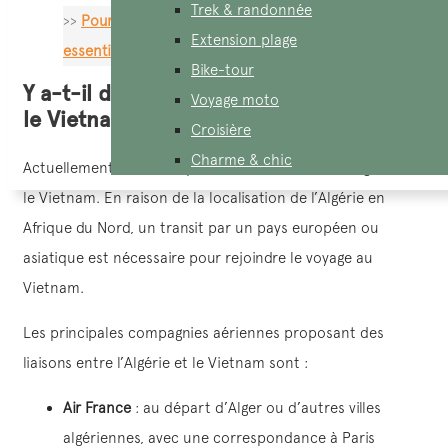
Trek & randonnée
>>
Pourquoi une assurance voyage Vietnam est
Extension plage
essentielle?
Bike-tour
Y a-t-il des vols directs entre l’Algérie et
Voyage moto
le Vietnam ?
Croisière
Charme & chic
Actuellement, il n’existe pas de vol direct entre l’Algérie et
le Vietnam. En raison de la localisation de l’Algérie en
Afrique du Nord, un transit par un pays européen ou
asiatique est nécessaire pour rejoindre le voyage au
Vietnam.
Les principales compagnies aériennes proposant des
liaisons entre l’Algérie et le Vietnam sont :
Air France
: au départ d’Alger ou d’autres villes
algériennes, avec une correspondance à Paris