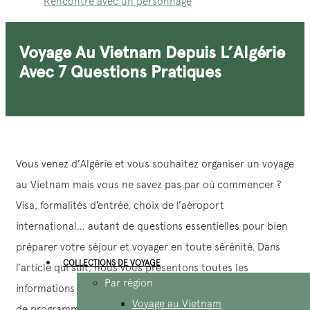
Rencontre avec un personnage
Voyage Au Vietnam Depuis L’Algérie
Avec 7 Questions Pratiques
Vous venez d’Algérie et vous souhaitez organiser un voyage
au Vietnam mais vous ne savez pas par où commencer ?
Visa, formalités d’entrée, choix de l’aéroport
international… autant de questions essentielles pour bien
préparer votre séjour et voyager en toute sérénité. Dans
COLLECTIONS DE VOYAGE
l’article qui suit, nous vous présentons toutes les
Par région
informations indispensables, ainsi que quelques suggestions
Voyage au Vietnam
de programmes pour vous aider à construire un itinéraire