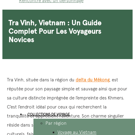
Rencontre avec un personnage
Tra Vinh, Vietnam : Un Guide
Complet Pour Les Voyageurs
Novices
Tra Vinh, située dans la région du
delta du Mékong
, est
réputée pour son paysage simple et sauvage ainsi que pour
sa culture distincte imprégnée de l’empreinte des Khmers.
C’est l’endroit idéal pour ceux qui recherchent la
COLLECTIONS DE VOYAGE
tranquillité et apprécient l’aventure. Son charme singulier
Par région
réside dans ses paysages bucoliques et ses trésors
Voyage au Vietnam
culturels, faisant de Tra Vinh une destination fascinante à