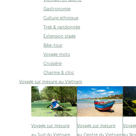
Gastronomie
Culture ethnique
Trek & randonnée
Extension plage
Bike-tour
Voyage moto
Croisière
Charme & chic
Voyage sur mesure au Vietnam
Voyage sur mesure
Voyage sur mesure
Voyag
au Sud du Vietnam
au Centre du Vietnam
au No