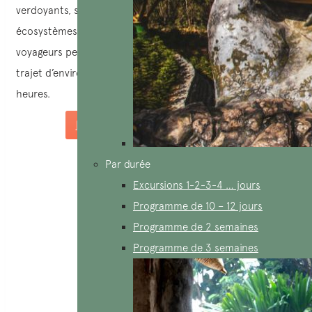
verdoyants, sa diversité culinaire, ses canaux et ses
écosystèmes, ainsi que ses anciens temples vénérés. Les
voyageurs peuvent accéder à Trà Vinh en voiture privée. Le
trajet d’environ 130 km prend généralement environ 3
heures.
Demandez un devis sur mesure
Par durée
Excursions 1-2-3-4 … jours
Programme de 10 – 12 jours
Programme de 2 semaines
Programme de 3 semaines