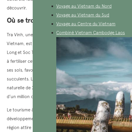
Voyage au Vietnam du Nord
découvrir.
Voyage au Vietnam du Sud
Où se trouve Tra Vinh?
Voyage au Centre du Vietnam
Combiné Vietnam Cambodge Laos
Tra Vinh, une province située dans le delta du Mékong au
Vietnam, est bordée par les provinces de Ben Tre, Vinh
Long et Soc Trang. Avec ses 65 km de côtes, elle contribue
à fertiliser cette région grâce aux alluvions qui enrichissent
ses sols, favorisant ainsi la culture de nombreux fruits
succulents. La province s’étend sur une superficie
naturelle de 2 295 km² et compte une population de plus
d’un million d’habitants, dont 32 % sont d’origine khmère.
Le tourisme à Tra Vinh présente un potentiel de
développement considérable sous divers aspects. La
région attire les visiteurs grâce à ses vastes champs