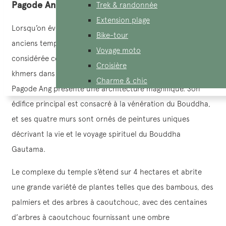
Pagode Ang
Trek & randonnée
Extension plage
Lorsqu’on évoque Tra Vinh, on pense immédiatement aux
Bike-tour
anciens temples khmers, parmi lesquels la pagode Ang est
Voyage moto
considérée comme un exemple remarquable des temples
Croisière
khmers dans la région. Construite au 10ème siècle, la
Charme & chic
Pagode Ang présente une architecture magnifique. Son
édifice principal est consacré à la vénération du Bouddha,
et ses quatre murs sont ornés de peintures uniques
décrivant la vie et le voyage spirituel du Bouddha
Gautama.
Le complexe du temple s’étend sur 4 hectares et abrite
une grande variété de plantes telles que des bambous, des
palmiers et des arbres à caoutchouc, avec des centaines
d’arbres à caoutchouc fournissant une ombre