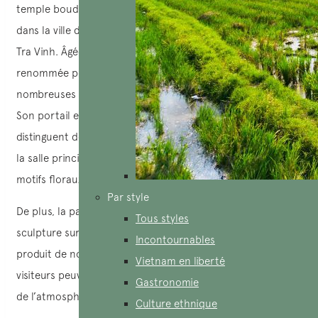
temple bouddhiste primitif selon la tradition khmère, situé
dans la ville de Chau Thanh, à plus de 5 km du centre de
Tra Vinh. Âgée de plus de 300 ans, la pagode Hang est
renommée pour son architecture unique et renferme de
nombreuses valeurs historiques et religieuses profondes.
Son portail en forme de grotte et son toit voûté la
distinguent des autres temples. À l’intérieur de la pagode,
la salle principale est spacieuse et richement décorée de
motifs floraux et de sculptures.
Par style
De plus, la pagode Hang est célèbre pour son atelier de
Tous styles
sculpture sur bois en activité depuis près de 30 ans, qui a
Incontournables
produit de nombreuses œuvres de différentes tailles. Les
Vietnam en liberté
visiteurs peuvent venir ici pour admirer, méditer et profiter
Gastronomie
de l’atmosphère paisible et sereine qui règne en ces lieux.
Culture ethnique