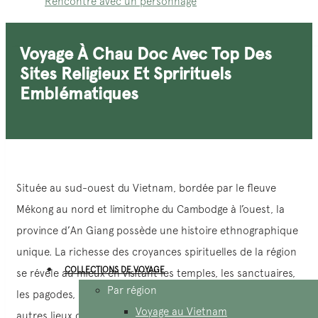
Rencontre avec un personnage
Voyage À Chau Doc Avec Top Des
Sites Religieux Et Sprirituels
Emblématiques
Située au sud-ouest du Vietnam, bordée par le fleuve
Mékong au nord et limitrophe du Cambodge à l’ouest, la
province d’An Giang possède une histoire ethnographique
unique. La richesse des croyances spirituelles de la région
COLLECTIONS DE VOYAGE
se révèle au mieux en visitant les temples, les sanctuaires,
Par région
les pagodes, les églises, les mosquées et de nombreux
Voyage au Vietnam
autres lieux de culte parsemant la province, notamment