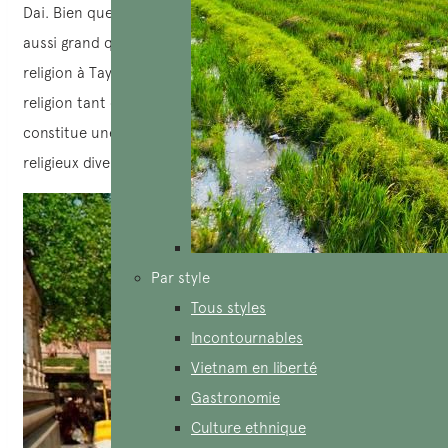
Dai. Bien que le temple de Chau Doc ne soit peut-être pas
aussi grand que la Sainte-See dans le lieu de culte de la
religion à Tay Ninh, il porte néanmoins les traits de la
religion tant dans son esthétique que dans sa pratique et
constitue une contribution significative au paysage
religieux diversifié de Chau Doc.
Par style
Tous styles
Incontournables
Vietnam en liberté
Gastronomie
Culture ethnique