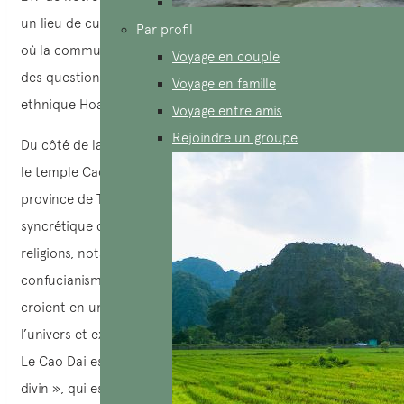
un lieu de culte et de prière actif, mais c’est aussi un lieu
Par profil
où la communauté chinoise se rassemble pour discuter
Voyage en couple
des questions et des affaires relatives à la population
Voyage en famille
ethnique Hoa locale.
Voyage entre amis
Rejoindre un groupe
Du côté de la frontière cambodgienne de la ville se trouve
le temple Cao Dai. La religion Cao Dai est née dans la
province de Tây Ninh en 1926 et est une religion
syncrétique qui combine des éléments de différentes
religions, notamment le bouddhisme, le taoïsme, le
confucianisme, le christianisme et l’islam. Ses adeptes
croient en un Être Suprême, le ‘Cao Dai’, qui gouverne
l’univers et existe au sein de nombreux esprits et divinités.
Le Cao Dai est représenté par l’«œil omniscient » ou l’«œil
divin », qui est un motif saillant à travers les temples Cao