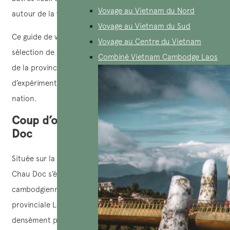
Voyage au Vietnam du Nord
autour de la ville de
Chau Doc
, sur les rives du fleuve Hau.
Voyage au Vietnam du Sud
Ce guide de voyage à Chau doc vous présente une
Voyage au Centre du Vietnam
sélection de sites religieux, llustrant la diversité culturelle
Combiné Vietnam Cambodge Laos
de la province et permettant aux visiteurs d’apprécier,
d’expérimenter et de comprendre ce coin fascinant de la
nation.
Coup d’oeil sur l’emplacement de Chau
Doc
Située sur la rive sud du fleuve Hau (Bassac en khmer),
Chau Doc s’étend vers le sud-ouest le long de la frontière
cambodgienne actuelle. En dehors de la capitale
provinciale Long Xuyen, cette ville est la zone la plus
densément peuplée de la province d’An Giang.