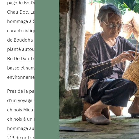
pagode Bo De Dao Trang, juste au sud-ouest du marché de
Chau Doc. La pagode a été fondée en 1952 et rend
hommage à Siddhārtha Gautama (Bouddha). Les
caractéristiques notables incluent une statue méditante
de Bouddha sous un arbre Bodhi (Bo De) importé d’Inde et
planté autour de la construction de la pagode. La pagode
Bo De Dao Trang se distingue par son apparence : étroite,
basse et sans toit, dans le but de se fondre dans son
environnement environnant.
Près de la pagode, en face du marché « Cho Moi » lors
d’un voyage à Chau Doc, vous vous trouvez le temple
chinois Mieu Quan De. Il a été construit par des colons
chinois à un moment donné au XIXe siècle pour rendre
hommage au légendaire mandarin chinois Quan De (162-
219 de notre ère). Non seulement ce temple est toujours