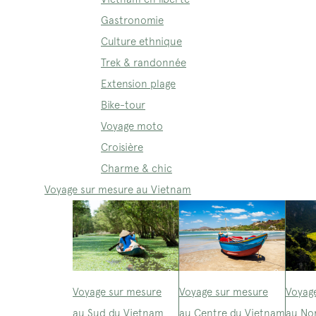
Gastronomie
Culture ethnique
Trek & randonnée
Extension plage
Bike-tour
Voyage moto
Croisière
Charme & chic
Voyage sur mesure au Vietnam
Voyage sur mesure
Voyage sur mesure
Voyag
au Sud du Vietnam
au Centre du Vietnam
au No