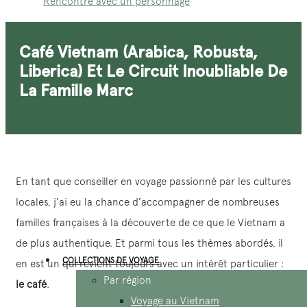
Rencontre avec un personnage
Café Vietnam (Arabica, Robusta,
Liberica) Et Le Circuit Inoubliable De
La Famille Marc
En tant que conseiller en voyage passionné par les cultures
locales, j’ai eu la chance d’accompagner de nombreuses
familles françaises à la découverte de ce que le Vietnam a
de plus authentique. Et parmi tous les thèmes abordés, il
COLLECTIONS DE VOYAGE
en est un qui revient toujours avec un intérêt particulier :
Par région
le café
.
Voyage au Vietnam