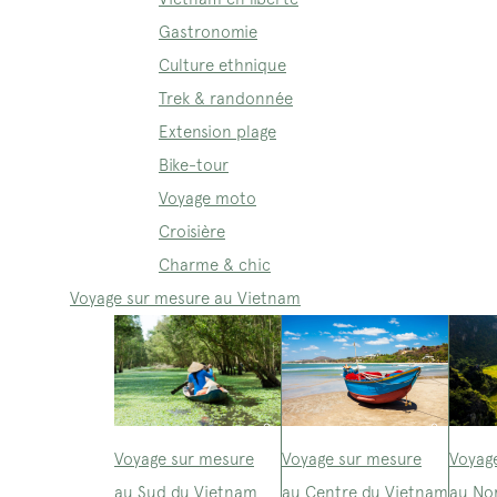
Gastronomie
Culture ethnique
Trek & randonnée
Extension plage
Bike-tour
Voyage moto
Croisière
Charme & chic
Voyage sur mesure au Vietnam
Voyage sur mesure
Voyage sur mesure
Voyag
au Sud du Vietnam
au Centre du Vietnam
au No