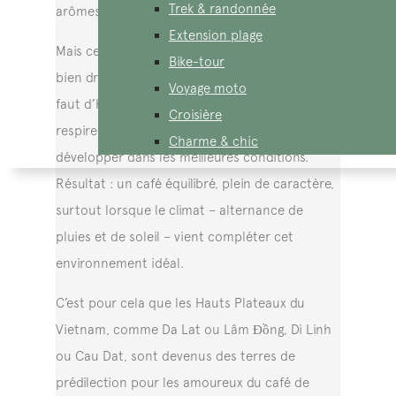
Trek & randonnée
arômes.
Extension plage
Mais ce n’est pas tout : cette terre est à la fois
Bike-tour
bien drainée et capable de retenir juste ce qu’il
Voyage moto
faut d’humidité. Cela permet aux racines de
Croisière
respirer correctement et à la plante de se
Charme & chic
développer dans les meilleures conditions.
Résultat : un café équilibré, plein de caractère,
surtout lorsque le climat – alternance de
pluies et de soleil – vient compléter cet
environnement idéal.
C’est pour cela que les Hauts Plateaux du
Vietnam, comme Da Lat ou Lâm Đồng, Di Linh
ou Cau Dat, sont devenus des terres de
prédilection pour les amoureux du café de