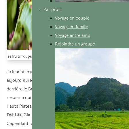
Par profil
Voyage en couple
Voyage en famille
Voyage entre amis
Rejoindre un groupe
les fruits rouges de café vietnam (Le journal Dan toc & Phat trien)
Je leur ai expliqué que c’est oui et le Vietnam est
aujourd’hui le deuxième exportateur mondial de café, juste
derrière le Brésil, et le premier pour le Robusta. Une
resource qui repose en grande partie sur la région des
Hauts Plateaux du Centre, notamment les provinces de
Đắk Lắk, Gia Lai, Lâm Đồng, Đắk Nông et Kon Tum.
Cependant, vous pouvez se trouver Son La (dans le nord