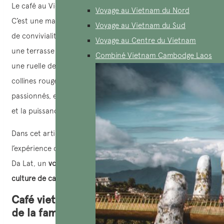
Le café au Vietnam, ce n’est pas seulement une boisson.
Voyage au Vietnam du Nord
C’est une manière de vivre, une spécialité, et un symbole
Voyage au Vietnam du Sud
de convivialité. Mais au-delà de la tasse fumante servie sur
Voyage au Centre du Vietnam
une terrasse de Hanoï ou d’un café glacé dégusté dans
Combiné Vietnam Cambodge Laos
une ruelle de Saïgon, il y a tout un monde à explorer : des
collines rouges aux mains tannées des producteurs
passionnés, en passant par les arômes subtils de l’Arabica
et la puissance du Robusta.
Dans cet article, je vous invite à découvrir, à travers
l’expérience d’une famille française que j’ai accompagnée à
Da Lat, un
voyage sensoriel et humain au cœur de la
culture de café du Vietnam
.
Café vietnam et un circuit inoubliable
de la famille de Marc