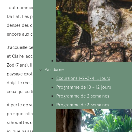
Tout commence par un lever de soleil doré sur Lam Dong,
Da Lat. Les premiers rayons filtrent à travers les feuillages
denses des caféiers, et la brume matinale s’accroche
encore aux collines rouges.
J’accueille ce matin-là une famille venue de France: Marc
et Claire, accompagnés de leurs deux filles, Lila (10 ans) et
Zoé (7 ans). Ils ne sont pas simplement en quête d’un
Par durée
paysage exotique – ils veulent comprendre, toucher du
Excursions 1-2-3-4 … jours
doigt le réel, et partager un moment authentique avec
Programme de 10 – 12 jours
ceux qui cultivent le Vietnam en profondeur.
Programme de 2 semaines
À perte de vue, les caféiers dessinaient un paysage ondulé,
Programme de 3 semaines
presque infini, parsemé de petites maisons sur pilotis et de
silhouettes courbées sous le soleil du matin. « C’est donc
ici que naissent les grains que l’on retrouve dans nos