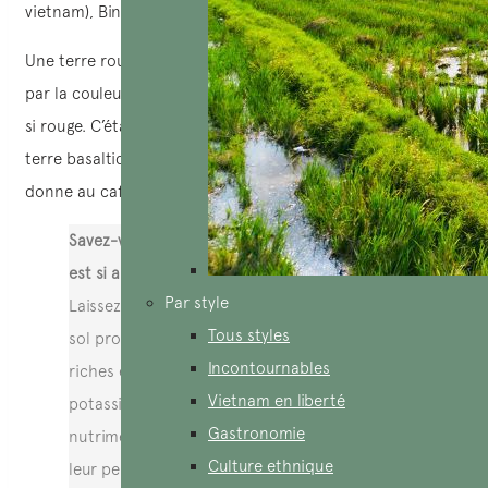
vietnam), Binh Phuoc,ou Quang Tri, ou ici – Dalat….
Une terre rouge, fertile et vivante. Les enfants, intriguées
par la couleur de la terre, ont demandé pourquoi elle était
si rouge. C’était l’occasion parfaite de partager de cette
terre basaltique si particulière, riche en minéraux, qui
donne au café vietnamien sa puissance et sa profondeur.
Savez-vous pourquoi la terre rouge basaltique
est si appréciée pour la culture du café ?
Par style
Laissez-moi vous confier un petit secret : ce
Tous styles
sol provient d’anciennes coulées volcaniques,
Incontournables
riches en minéraux essentiels comme le
Vietnam en liberté
potassium, le calcium et le magnésium. Des
Gastronomie
nutriments parfaits pour nourrir les caféiers et
Culture ethnique
leur permettre de produire des grains riches en