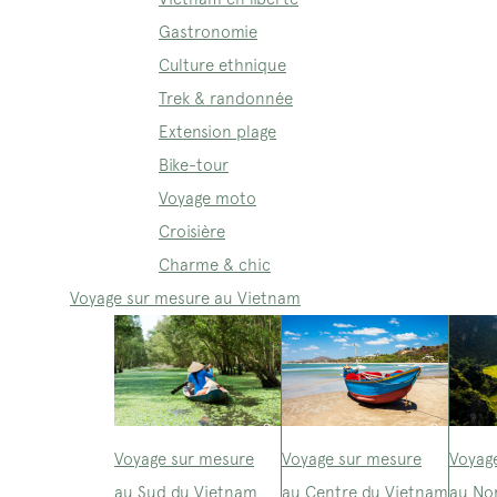
Gastronomie
Culture ethnique
Trek & randonnée
Extension plage
Bike-tour
Voyage moto
Croisière
Charme & chic
Voyage sur mesure au Vietnam
Voyage sur mesure
Voyage sur mesure
Voyag
au Sud du Vietnam
au Centre du Vietnam
au No