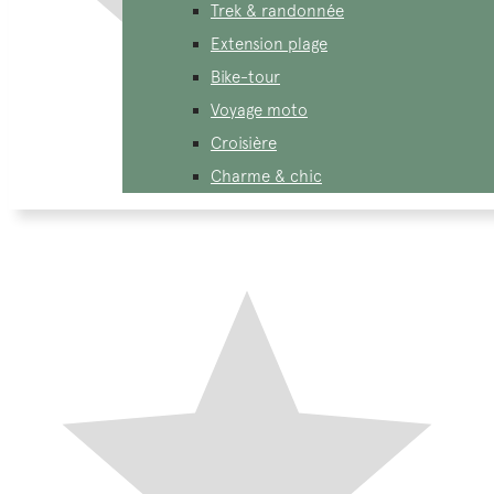
Trek & randonnée
Extension plage
Bike-tour
Voyage moto
Croisière
Charme & chic