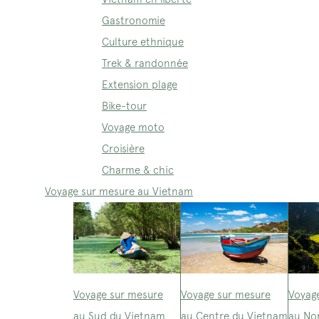
Gastronomie
Culture ethnique
Trek & randonnée
Extension plage
Bike-tour
Voyage moto
Croisière
Charme & chic
Voyage sur mesure au Vietnam
Voyage sur mesure
Voyage sur mesure
Voyag
au Sud du Vietnam
au Centre du Vietnam
au No