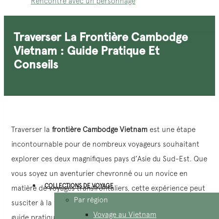
Rencontre avec un personnage
Traverser La Frontière Cambodge
Vietnam : Guide Pratique Et
Conseils
Traverser la
frontière Cambodge Vietnam
est une étape
incontournable pour de nombreux voyageurs souhaitant
explorer ces deux magnifiques pays d’Asie du Sud-Est. Que
vous soyez un aventurier chevronné ou un novice en
COLLECTIONS DE VOYAGE
matière de voyages transfrontaliers, cette expérience peut
Par région
susciter à la fois de l’excitation et de l’appréhension. Ce
Voyage au Vietnam
guide pratique a pour objectif de vous fournir tous les