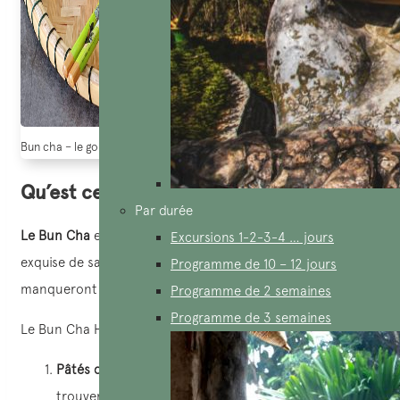
Bun cha – le goût spécial de Hanoï
Qu’est ce que le Bun Cha
?
Par durée
Le Bun Cha
est un plat modeste qui offre une fusion
Excursions 1-2-3-4 … jours
exquise de saveurs salées, sucrées et fraîches qui ne
Programme de 10 – 12 jours
manqueront pas de marquer le palais.
Programme de 2 semaines
Programme de 3 semaines
Le Bun Cha Hanoi se compose principalement de :
Pâtés de porc grillés (Cha) :
Au centre du Bun Cha se
trouvent ces délicieux pâtés de porc. Confectionnés