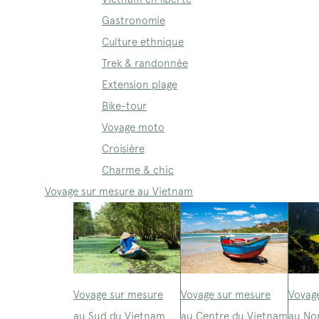
Gastronomie
Culture ethnique
Trek & randonnée
Extension plage
Bike-tour
Voyage moto
Croisière
Charme & chic
Voyage sur mesure au Vietnam
Voyage sur mesure
Voyage sur mesure
Voyag
au Sud du Vietnam
au Centre du Vietnam
au No