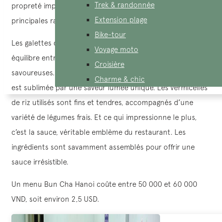
Trek & randonnée
propreté impeccable et le Bun Cha savoureux en sont les
Extension plage
principales raisons.
Bike-tour
Les galettes de viande grillée, à base de porc avec un bon
Voyage moto
équilibre entre le maigre et le gras, sont tendres et
Croisière
savoureuses. La viande, marinée avec des oignons hachés,
Charme & chic
est sublimée par une saveur fumée unique. Les vermicelles
de riz utilisés sont fins et tendres, accompagnés d’une
variété de légumes frais. Et ce qui impressionne le plus,
c’est la sauce, véritable emblème du restaurant. Les
ingrédients sont savamment assemblés pour offrir une
sauce irrésistible.
Un menu Bun Cha Hanoi coûte entre 50 000 et 60 000
VND, soit environ 2,5 USD.