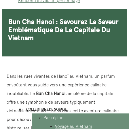
Rencontre avec un personnage
Bun Cha Hanoi : Savourez La Saveur
Emblématique De La Capitale Du
Vietnam
Dans les rues vivantes de Hanoï au Vietnam, un parfum
envoûtant vous guide vers une expérience culinaire
inoubliable. Le
Bun Cha
Hanoi,
emblème de la capitale,
offre une symphonie de saveurs typiquement
COLLECTIONS DE VOYAGE
vietnamiennes. Suivez-nous dans cette aventure culinaire
Par région
pour découvrir les mystères de ce plat emblématique, son
Voyage au Vietnam
histoire, ses ingrédients et son rôle culturel important