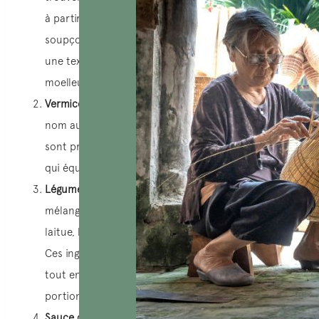
à partir de porc haché, d’ail, d’échalotes et d’un
soupçon de citronnelle, ils sont grillés pour obtenir
une texture croustillante et fumée, tout en restant
moelleux à l’intérieur.
Vermicelles (Bun) :
Les vermicelles, qui donnent leur
nom au plat, forment sa base. Ces fines pâtes de riz
sont préparées avec soin, offrant une texture légère
qui équilibre la saveur riche du porc grillé.
Légumes:
Un Bun Cha Hanoi authentique inclut un
mélange d’herbes fraîches et de légumes, comme la
laitue, la menthe, la coriandre et les feuilles de shiso.
Ces ingrédients aromatiques rehaussent les saveurs
tout en apportant une touche de fraîcheur à chaque
portion.
Sauce de poisson (Nuoc Mam Cham) :
La touche