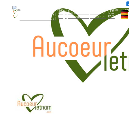
WhatsApp: +84.909.426.406
bonjour@aucoeurvietnam.com
WhatsApp: +84.909.426.406
bonjour@aucoeurvietnam.com
Blog |
Parcours responsable |
FAQ
Qui sommes - nous ? |
Blog |
Parcours responsable |
FAQ
Qui sommes - nous ? |