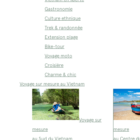
Gastronomie
Culture ethnique
Trek & randonnée
Extension plage
Bike-tour
Voyage moto
Croisière
Charme & chic
Voyage sur mesure au Vietnam
Voyage sur
mesure
mesure
au Sud du Vietnam
au Centre d