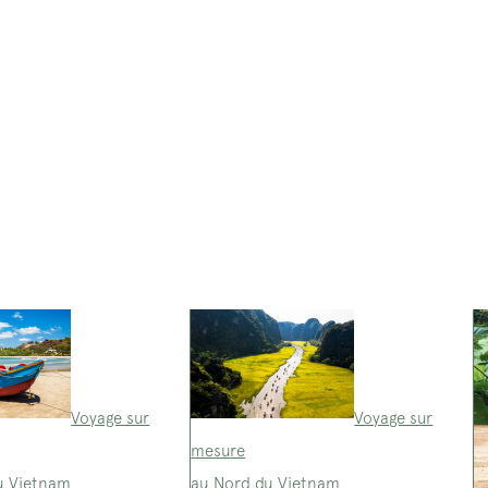
Voyage sur
Voyage sur
mesure
u Vietnam
au Nord du Vietnam