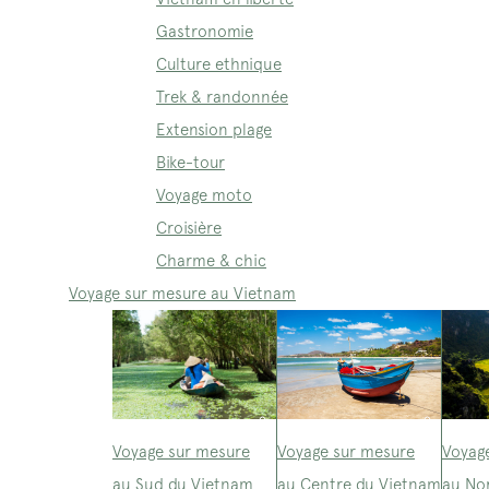
Gastronomie
Culture ethnique
Trek & randonnée
Extension plage
Bike-tour
Voyage moto
Croisière
Charme & chic
Voyage sur mesure au Vietnam
Voyage sur mesure
Voyage sur mesure
Voyag
au Sud du Vietnam
au Centre du Vietnam
au No