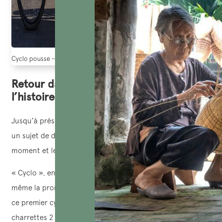
Cyclo pousse – la beauté de la culture vietnamiennne (Source: Pinterest)
Retour dans le passé : Découvrir
l’histoire du cyclo pousse au Vietnam
Jusqu’à présent, l’origine historique de cyclo pousse reste
un sujet de débat dans plusieurs pays concernant le
moment et le lieu de l’invention du premier cyclo.
« Cyclo », en Vietnamien, il s’appelle « Xich Lo », avec
même la pronounciation. Il est intéressant de noter que
ce premier cyclo s’inspire et s’améliore à partir des
charrettes 2 roules du 18e siècle et a été initialement utilisé