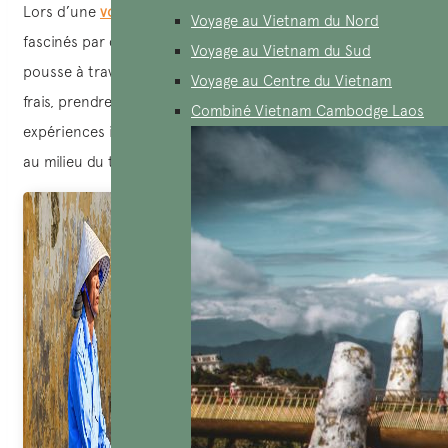
Lors d’une
voyage au Vietnam
, les touristes sont souvent
Voyage au Vietnam du Nord
fascinés par cette particularité. Se promener en cyclo
Voyage au Vietnam du Sud
pousse à travers les rues, se détendre et profiter de l’air
Voyage au Centre du Vietnam
frais, prendre des photos souvenirs… ce sont des
Combiné Vietnam Cambodge Laos
expériences inoubliables qui offrent un moment de calme
au milieu du tumulte de la ville.