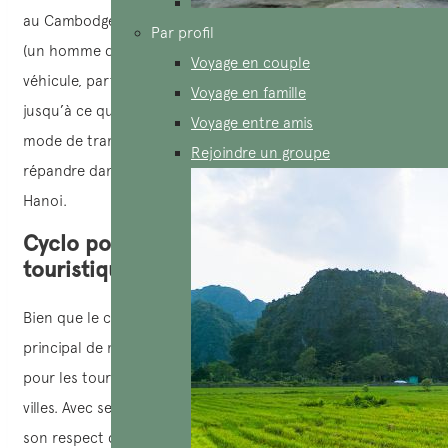
au Cambodge. Pour promouvoir cette invention, Coupeaud
Par profil
(un homme de francais) a entrepris un voyage avec ce
Voyage en couple
véhicule, partant de Phnom Penh pour parcourir 200 km
Voyage en famille
jusqu’à ce qui est aujourd’hui Saïgon. C’est ainsi que ce
Voyage entre amis
mode de transport a été introduit à Saïgon avant de se
Rejoindre un groupe
répandre dans d’autres grandes villes comme Hue et
Hanoi.
Cyclo pousse – La beauté de la culture
touristique vietnamienne
Bien que le cyclo pousse ne soit plus aussi le transport
principal de nos jours, il demeure une charmante option
pour les touristes visitant Saïgon et Hanoï ou les autres
villes. Avec ses avantages indéniables tels que sa praticité,
son respect de l’environnement (sans carburant et