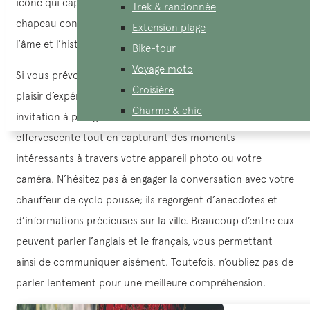
icône qui capte l’attention des visiteurs. Associé au
Trek & randonnée
chapeau conique et à l’élégante tenue Ao dai, il symbolise
Extension plage
l’âme et l’histoire du Vietnam.
Bike-tour
Voyage moto
Si vous prévoyez une escapade au Vietnam, faites-vous le
Croisière
plaisir d’expérimenter d’un cyclo pousse tour. C’est une
Charme & chic
invitation à plonger au cœur de la vie urbaine
effervescente tout en capturant des moments
intéressants à travers votre appareil photo ou votre
caméra. N’hésitez pas à engager la conversation avec votre
chauffeur de cyclo pousse; ils regorgent d’anecdotes et
d’informations précieuses sur la ville. Beaucoup d’entre eux
peuvent parler l’anglais et le français, vous permettant
ainsi de communiquer aisément. Toutefois, n’oubliez pas de
parler lentement pour une meilleure compréhension.