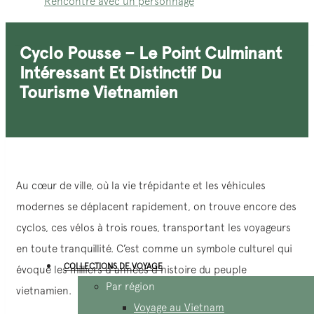
Rencontre avec un personnage
Cyclo Pousse – Le Point Culminant
Intéressant Et Distinctif Du
Tourisme Vietnamien
Au cœur de ville, où la vie trépidante et les véhicules
modernes se déplacent rapidement, on trouve encore des
cyclos, ces vélos à trois roues, transportant les voyageurs
en toute tranquillité. C’est comme un symbole culturel qui
COLLECTIONS DE VOYAGE
évoque les milliers d’années d’histoire du peuple
Par région
vietnamien.
Voyage au Vietnam