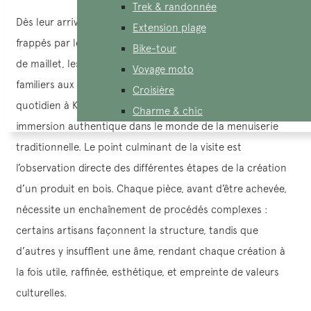
Trek & randonnée
Dès leur arrivée au village, les visiteurs sont immédiatement
Extension plage
frappés par les sons distinctifs du travail du bois : les coups
Bike-tour
de maillet, les raclements du ciseau, tous ces bruits si
Voyage moto
familiers aux habitants. Ces sons font partie intégrante du
Croisière
quotidien à Kim Bong. La visite du village offre une
Charme & chic
immersion authentique dans le monde de la menuiserie
traditionnelle. Le point culminant de la visite est
l’observation directe des différentes étapes de la création
d’un produit en bois. Chaque pièce, avant d’être achevée,
nécessite un enchaînement de procédés complexes :
certains artisans façonnent la structure, tandis que
d’autres y insufflent une âme, rendant chaque création à
la fois utile, raffinée, esthétique, et empreinte de valeurs
culturelles.