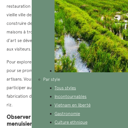
restauration et à la préservation des monuments de la
vieille ville de Hoi An et voyagent à travers le pays pour
construire des maisons traditionnelles, notamment des
maisons à trois travées. Parallèlement, l’artisanat du bois
d’art se développe davantage grâce à l’ouverture du village
aux visiteurs.
Pour explorer le village, les visiteurs peuvent louer un vélo
pour se promener, observer la vie quotidienne des
artisans. Vous aurez également l’occasion d’admirer et de
Par style
participer aux processus de
tissage de nattes
, de
Tous styles
fabrication de bambou tressé, et de cuisson de galettes de
Incontournables
riz.
Vietnam en liberté
Gastronomie
Observer directement le travail des artisans
Culture ethnique
menuisiers