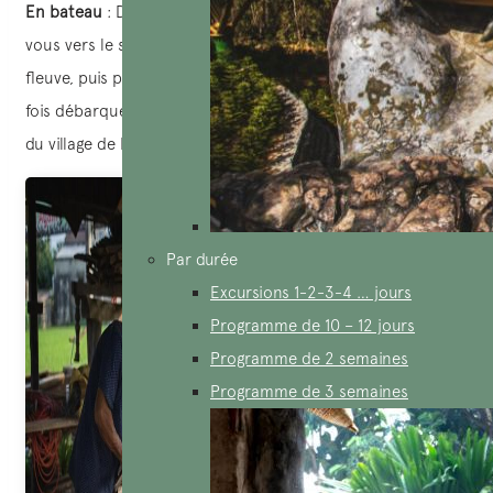
En bateau
: Depuis l’embarcadère de la vieille ville, dirigez-
vous vers le sud le long de la rue Bạch Đằng au bord du
fleuve, puis prenez le bateau reliant Hoi An à Cẩm Kim. Une
fois débarqué, une courte marche vous mènera à l’entrée
du village de Kim Bong.
Par durée
Excursions 1-2-3-4 … jours
Programme de 10 – 12 jours
Programme de 2 semaines
Programme de 3 semaines