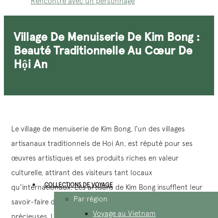
Rencontre avec un personnage
Village De Menuiserie De Kim Bong :
Beauté Traditionnelle Au Cœur De
Hội An
Le village de menuiserie de Kim Bong, l’un des villages
artisanaux traditionnels de Hoi An, est réputé pour ses
œuvres artistiques et ses produits riches en valeur
culturelle, attirant des visiteurs tant locaux
COLLECTIONS DE VOYAGE
qu’internationaux. Les artisans de Kim Bong insufflent leur
Par région
savoir-faire dans le bois pour créer des pièces raffinées et
Voyage au Vietnam
précieuses. Une journée de visite au village vous permet de