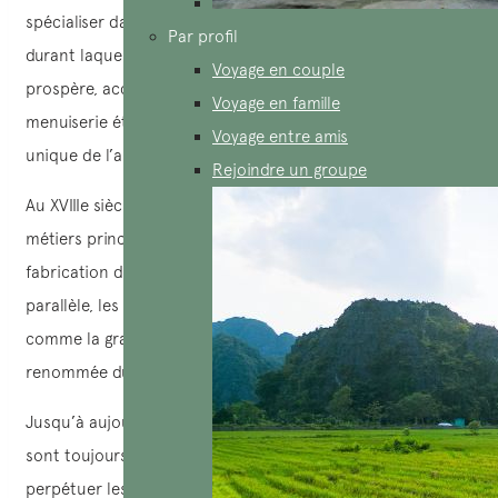
spécialiser dans le travail du bois au XVIe siècle, période
Par profil
durant laquelle Hoi An était un port de commerce
Voyage en couple
prospère, accueillant des influences de divers styles de
Voyage en famille
menuiserie étrangers. Ces échanges ont façonné l’identité
Voyage entre amis
unique de l’artisanat de Kim Bong.
Rejoindre un groupe
Au XVIIIe siècle, le village s’est structuré autour de trois
métiers principaux : la menuiserie de construction, la
fabrication de bateaux, et la menuiserie domestique. En
parallèle, les techniques de sculpture et d’ornementation,
comme la gravure d’animaux mythiques, ont contribué à la
renommée du village à travers tout le pays.
Jusqu’à aujourd’hui, les artisans du village de Kim Bong
sont toujours passionnés par leur métier, continuent de
perpétuer les traditions. Ils participent activement à la