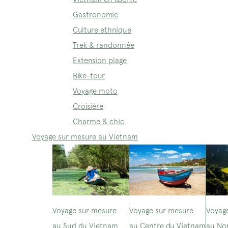
Gastronomie
Culture ethnique
Trek & randonnée
Extension plage
Bike-tour
Voyage moto
Croisière
Charme & chic
Voyage sur mesure au Vietnam
Voyage sur mesure
Voyage sur mesure
Voyag
au Sud du Vietnam
au Centre du Vietnam
au No