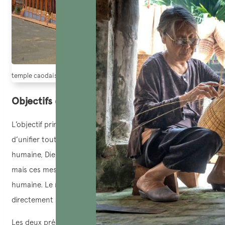
temple caodaiste
Objectifs du troisième pardon universel
L’objectif principal de cette troisième amnistie divine est
d’unifier toutes les religions. Tout au long de l’histoire
humaine, Dieu a révélé sa Vérité à travers divers prophètes,
mais ces messages se sont souvent heurtés à la fragilité
humaine. Le moment est venu pour Dieu de parler
directement à l’humanité.
Les deux précédentes amnisties ont donné naissance à