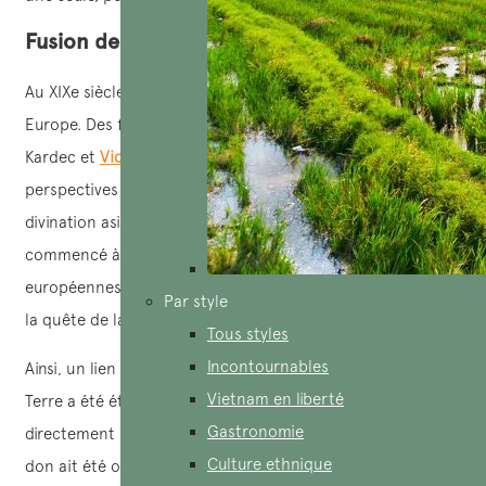
Fusion de traditions
Au XIXe siècle, le spiritisme a ravivé la vie religieuse en
Europe. Des figures comme Madame Blavatsky, Allan
Kardec et
Victor Hugo
ont ouvert de nouvelles
perspectives religieuses. Au Vietnam, les traditions de
divination asiatique et de médiumnité taoïste ont
commencé à se mélanger avec les traditions spiritistes
européennes. Cette fusion a permis un bond évolutif dans
Par style
la quête de la spiritualité humaine.
Tous styles
Incontournables
Ainsi, un lien fort de communication entre le Ciel et la
Vietnam en liberté
Terre a été établi, permettant à Dieu d’apporter
Gastronomie
directement son Troisième Pardon Universel. Bien que ce
Culture ethnique
don ait été offert à la nation vietnamienne, il est destiné à