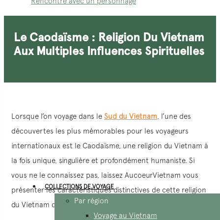
Rencontre avec un personnage
Le Caodaïsme : Religion Du Vietnam
Aux Multiples Influences Spirituelles
Lorsque l’on voyage dans le
Sud du Vietnam
, l’une des
découvertes les plus mémorables pour les voyageurs
internationaux est le Caodaïsme, une religion du Vietnam à
la fois unique, singulière et profondément humaniste. Si
vous ne le connaissez pas, laissez AucoeurVietnam vous
COLLECTIONS DE VOYAGE
présenter les caractéristiques distinctives de cette religion
Par région
du Vietnam dès ci-dessous.
Voyage au Vietnam