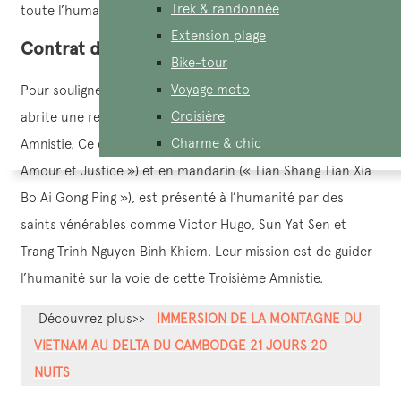
Trek & randonnée
toute l’humanité.
Extension plage
Contrat divin
Bike-tour
Voyage moto
Pour souligner cet objectif d’unité, chaque temple Cao Dai
Croisière
abrite une représentation du contrat divin de la Troisième
Charme & chic
Amnistie. Ce contrat, écrit en français (« Dieu et Humanité,
Amour et Justice ») et en mandarin (« Tian Shang Tian Xia
Bo Ai Gong Ping »), est présenté à l’humanité par des
saints vénérables comme Victor Hugo, Sun Yat Sen et
Trang Trinh Nguyen Binh Khiem. Leur mission est de guider
l’humanité sur la voie de cette Troisième Amnistie.
Découvrez plus>>
IMMERSION DE LA MONTAGNE DU
VIETNAM AU DELTA DU CAMBODGE 21 JOURS 20
NUITS