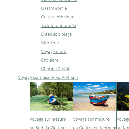
Gastronomie
Culture ethnique
Trek & randonnée
Extension plage
Bike-tour
Voyage moto
Croisière
Charme & chic
Voyage sur mesure au Vietnam
Voyage sur mesure
Voyage sur mesure
Voyag
au Sud du Vietnam
au Centre du Vietnam
au No