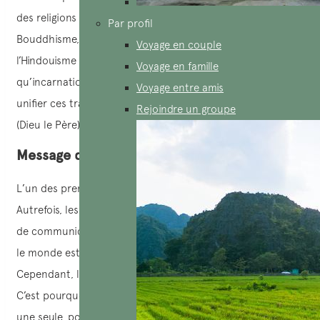
des religions majeures comme le Confucianisme, le
Par profil
Bouddhisme, le Taoïsme, le Christianisme, l’Islam,
Voyage en couple
l’Hindouisme et le Judaïsme. Le Caodaïsme, en tant
Voyage en famille
qu’incarnation du Troisième Pardon Universel, cherche à
Voyage entre amis
unifier ces traditions. Il est guidé par le vénérable Cao Dai
Rejoindre un groupe
(Dieu le Père) et d’autres Êtres Divins.
Message d’unité
L’un des premiers messages reçus de Cao Dai disait : «
Autrefois, les peuples du monde manquaient de moyens
de communication et ne se connaissaient pas. Aujourd’hui,
le monde est exploré et l’humanité aspire à la paix.
Cependant, la diversité des religions empêche l’harmonie.
C’est pourquoi j’ai décidé d’unifier toutes les religions en
une seule, pour restaurer l’unité originelle » (1926).