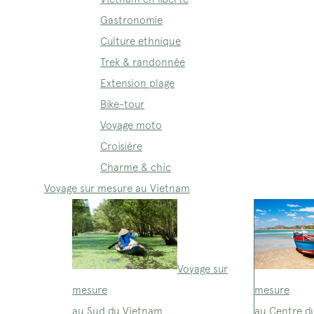
Gastronomie
Culture ethnique
Trek & randonnée
Extension plage
Bike-tour
Voyage moto
Croisière
Charme & chic
Voyage sur mesure au Vietnam
Voyage sur
mesure
mesure
au Sud du Vietnam
au Centre d