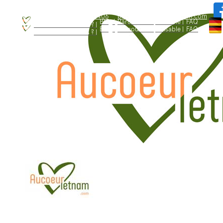
WhatsApp: +84.909.426.406
bonjour@aucoeurvietnam.com
WhatsApp: +84.909.426.406
bonjour@aucoeurvietnam.com
Blog |
Parcours responsable |
FAQ
Qui sommes - nous ? |
Blog |
Parcours responsable |
FAQ
Qui sommes - nous ? |