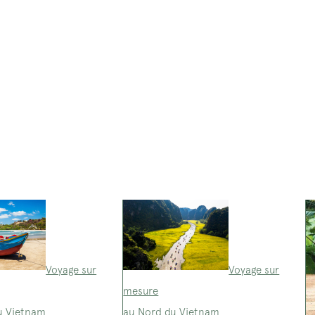
Voyage sur
Voyage sur
mesure
u Vietnam
au Nord du Vietnam