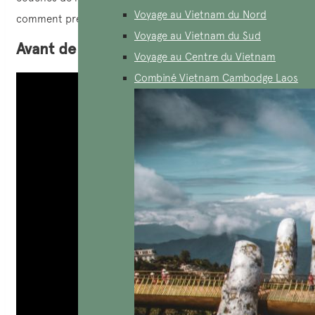
Voyage au Vietnam du Nord
comment préparer ce plat, suivez ces instructions !
Voyage au Vietnam du Sud
Avant de cuisiner le Com Tam
Voyage au Centre du Vietnam
Combiné Vietnam Cambodge Laos