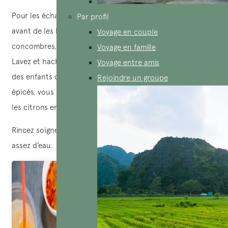
Pour les échalottes et les ails, lavez-les soigneusement
Par profil
avant de les hacher finement. Lavez également les
Voyage en couple
concombres, les tomates et coupez-les en rondelles.
Voyage en famille
Lavez et hachez finement le piment. Si vous cuisinez pour
Voyage entre amis
des enfants ou des personnes qui n’aiment pas les plats
Rejoindre un groupe
épicés, vous pouvez réduire la quantité de piment. Coupez
les citrons en deux et pressez-les pour en extraire le jus.
Rincez soigneusement le riz et faites-le cuire avec juste
assez d’eau.