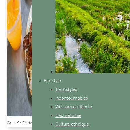
Par style
Tous styles
Incontournables
Vietnam en liberté
Gastronomie
Cơm tấm (le riz brisé) – un plat vietnamien très populaire (Source: CafeF)
Culture ethnique