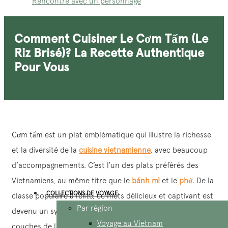
Rencontre avec un personnage
Comment Cuisiner Le Cơm Tấm (le
Riz Brisé)? La Recette Authentique
Pour Vous
Cơm tấm est un plat emblématique qui illustre la richesse
et la diversité de la
cuisine vietnamienne
, avec beaucoup
d’accompagnements. C’est l’un des plats préférés des
Vietnamiens, au même titre que le
bánh mì
et le
phở
. De la
COLLECTIONS DE VOYAGE
classe populaire à l’élite, ce mets délicieux et captivant est
Par région
devenu un symbole culinaire rassemblant toutes les
Voyage au Vietnam
couches de la population vietnamienne. Pour découvrir