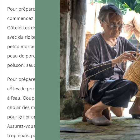
Pour préparer du cơm tấm – le riz brisé chez vous,
commencez par rassembler les ingrédients suivants :
Côtelettes de por
c ou ribs
, échalottes, le riz brisé (fait
avec du riz brisé spécial, un type de riz jasmin divisé en
petits morceaux),
sodium
, huile alimentaire, miel, œufs,
peau de porc, poudre de riz grillé, citron, piment, sauce de
poisson, sauce soja, concombres, pickles, tomates.
Pour préparer les ingrédients, commencez par nettoyer les
côtes de porc en les frottant avec du sel et en les rinçant
à l’eau. Coupez-les en petites bandes. Vous pouvez aussi
choisir des morceaux de côtes de porc tendres, idéaux
pour griller après la marinade, selon vos préférences.
Assurez-vous de ne pas couper les morceaux de viande
trop épais, pour que la marinade soit bien absorbée.