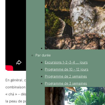
Par durée
Excursions 1-2-3-4 … jours
Programme de 10 – 12 jours
Programme de 2 semaines
En général, ce plat est très simple à préparer. La
Programme de 3 semaines
combinaison des 3 éléments principaux : porc grillé,
« chả » – désigne les omelettes vietnamiennes à la vapeur,
la peau de porc râpée – crée une explosion de saveurs.