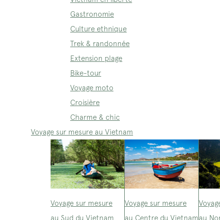
Gastronomie
Culture ethnique
Trek & randonnée
Extension plage
Bike-tour
Voyage moto
Croisière
Charme & chic
Voyage sur mesure au Vietnam
Voyage sur mesure
Voyage sur mesure
Voyag
au Sud du Vietnam
au Centre du Vietnam
au No