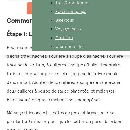
Trek & randonnée
Demandez un devis sur mesure
Extension plage
Commener à cuisiner le Com Tam
Bike-tour
Voyage moto
Étape 1: La préparation des côtes de porc
Croisière
Charme & chic
Pour mariner les côtes de porc, mélangez 1 cuillère à soupe
d’échalottes hachés, 1 cuillère à soupe d’ail haché, 1 cuillère
à soupe de sodium, 3 cuillères à soupe d’huile alimentaire,
trois cuillères à soupe de miel et un peu de poivre moulu
dans un bol. Ajoutez deux cuillères à soupe de sauce soja,
deux cuillères à soupe de sauce pimentée, et mélangez
bien jusqu’à ce que le mélange soit homogène.
Mélangez bien avec les côtes de porc et laissez mariner
pendant 30 minutes pour que les côtes de porc absorbent