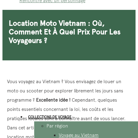
Rencontre avec un personnage
Location Moto Vietnam : Où,
Comment Et À Quel Prix Pour Les
Voyageurs ?
Vous voyagez au Vietnam ? Vous envisagez de louer un
moto ou scooter pour explorer librement les jours sans
programme ?
Excellente idée !
Cependant, quelques
points essentiels concernant la loi, les coûts et les
COLLECTIONS DE VOYAGE
pratiques locales sont à connaître avant de vous lancer.
Par région
Dans cet article, je vous donne toutes les clés sur la
Voyage au Vietnam
location moto Vietnam.