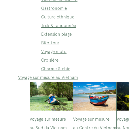
Gastronomie
Culture ethnique
Trek & randonnée
Extension plage
Bike-tour
Voyage moto
Croisière
Charme & chic
Voyage sur mesure au Vietnam
Voyage sur mesure
Voyage sur mesure
Voyag
au Sud du Vietnam
au Centre du Vietnam
au No