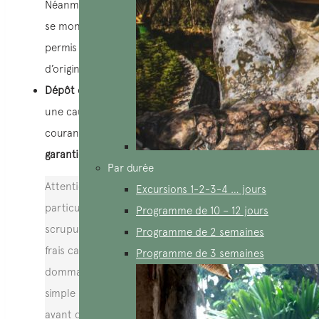
Néanmoins, certaines petites échoppes de location
se montrent plus souples et accepteront votre
permis de conduire national (celui de votre pays
d’origine).
Dépôt de garantie
: Certaines agences demanderont
une caution en espèces, mais la pratique la plus
courante est de
laisser votre passeport en guise de
garantie
.
Par durée
Attention aux arnaques! Soyez
Excursions 1-2-3-4 … jours
particulièrement vigilant. Certains loueurs peu
Programme de 10 – 12 jours
scrupuleux pourraient tenter d’ajouter des
Programme de 2 semaines
frais cachés ou de vous faire payer des
Programme de 3 semaines
dommages préexistants. Mon conseil d’ami est
simple :
Inspectez minutieusement le véhicule
avant de signer le contrat et surtout,
prenez