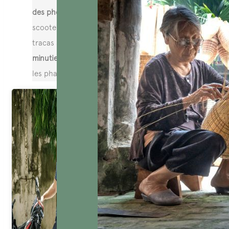
des photos détaillées
de l’état initial du
scooter. Cela pourrait vous épargner bien des
tracas au moment de la restitution.
Vérifiez
minutieusement l’état général
, testez les freins,
les phares et les feux arrière