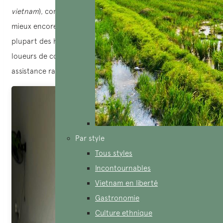
vietnam
), commencez par
consulter les avis en ligne
ou,
mieux encore,
demandez directement à votre hôtel
. La
plupart des hôtels au Vietnam collaborent avec des
loueurs de confiance, ce qui garantit souvent une
assistance rapide et un service de qualité.
Par style
Tous styles
Incontournables
Vietnam en liberté
Gastronomie
Culture ethnique