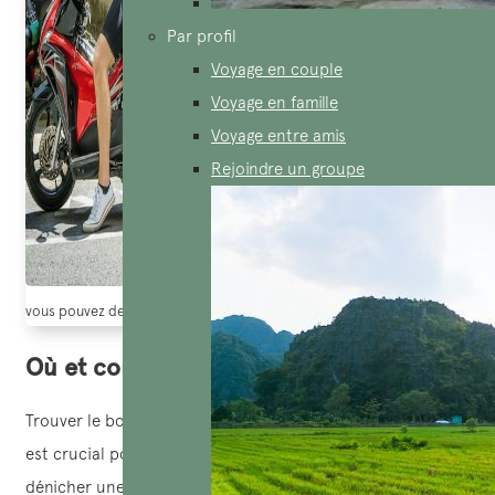
Par profil
Voyage en couple
Voyage en famille
Voyage entre amis
Rejoindre un groupe
vous pouvez demander directement à hotel pour louer moto (Tripadvisor
Où et comment louer moto Vietnam ?
Trouver le bon endroit pour louer une moto au Vietnam
est crucial pour éviter les mauvaises surprises. Pour
dénicher une
agence de location fiable
(
location moto