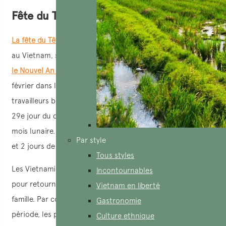
Fête du Têt (Nouvel An lunaire)
La fête du Têt
est la fête la plus importante et populaire
au Vietnam, semblable à Noël en Occident. Le Têt célèbre
le Nouvel An lunair
e et tombe généralement en janvier ou
février dans le calendrier grégorien. Habituellement, les
travailleurs bénéficient de 7 jours de congé consécutifs, du
29e jour du dernier mois lunaire au 5e jour du premier
mois lunaire. Cela comprend 5 jours de congé pour le Têt
Par style
et 2 jours de congé hebdomadaires.
Tous styles
Les Vietnamiens utilisent généralement ces jours de congé
Incontournables
pour retourner dans leurs villes natales et se réunir en
Vietnam en liberté
famille. Par conséquent, si vous voyagez pendant cette
Gastronomie
période, les prix des billets de train, d’avion et de tous les
Culture ethnique