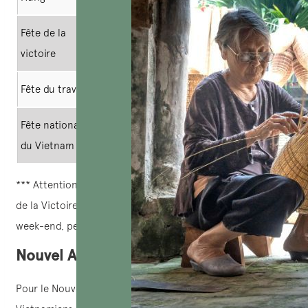
Fête de la
30 avril 2024
30 avril 2025
victoire
Fête du travail
1er mai 2024
1er mai 2025
Fête nationale
2 septembre
2 septembre 2025
du Vietnam
2024
*** Attention : La durée totale des vacances pour la Fête
de la Victoire et la Fête du Travail, y compris les jours de
week-end, peut atteindre jusqu’à 4-5 jours.
Nouvel An international
Pour le Nouvel An du calendrier grégorien, le 1er janvier, les