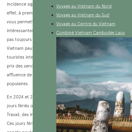
incidence significative sur votre planification de voyage. En
Voyage au Vietnam du Nord
effet, à première vue, voyager pendant les jours fériés peut
Voyage au Vietnam du Sud
vous permettre d’assister à certaines activités
Voyage au Centre du Vietnam
intéressantes des habitants locaux. Cependant, ce n’est
Combiné Vietnam Cambodge Laos
pas toujours bénéfique, car la plupart des jours fériés au
Vietnam peuvent entraîner des désavantages pour les
touristes internationaux, tels que des augmentations de
prix des services, une réservation complète et une
affluence de touristes locaux dans les sites touristiques
populaires.
En 2024 et 2025, les travailleurs officiels bénéficient de 6
jours fériés officiels, qui sont gérés par le Ministère du
Travail, des Invalides et des Affaires sociales du Vietnam.
Ces jours fériés au Vietnam sont considérés comme des