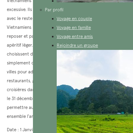
Vietnamiens ne lui accordent pas une importance
excessive. Ils n’ont qu’un seul jour de congé pour célébrer
Par profil
avec le reste du monde. Ainsi, la plupart du temps, les
Voyage en couple
Vietnamiens se contentent de rester chez eux pour se
Voyage en famille
reposer et parfois se retrouvent entre amis pour un
Voyage entre amis
apéritif léger. Si le Nouvel An tombe un week-end, certains
Rejoindre un groupe
choisissent de voyager près de chez eux ou tout
simplement de se rendre dans les centres des grandes
villes pour admirer les feux d’artifice. Certains bars,
restaurants, grandes chaînes hôtelières internationales ou
croisières dans la baie d’Hạ Long organisent des réveillons
le 31 décembre avec des frais supplémentaires pour
permettre aux touristes internationaux de célébrer
ensemble l’arrivée de la nouvelle année.
Date : 1 Janvier pour 2024 et 2025