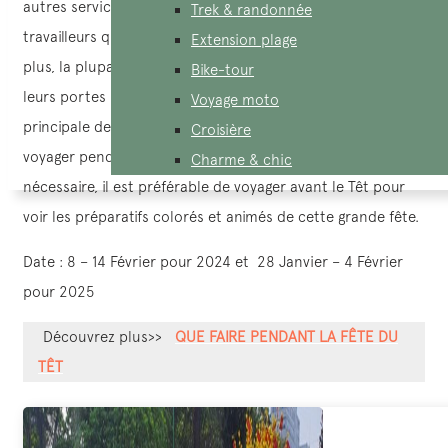
autres services augmenteront pour compenser les
Trek & randonnée
travailleurs qui prennent des congés pendant les fêtes. De
Extension plage
plus, la plupart des magasins et des restaurants ferment
Bike-tour
leurs portes pendant au moins 3 jours pendant la période
Voyage moto
principale de la fête du Têt. Par conséquent, choisir de
Croisière
voyager pendant le Tết n’est pas une bonne idée. Si
Charme & chic
nécessaire, il est préférable de voyager avant le Têt pour
voir les préparatifs colorés et animés de cette grande fête.
Date : 8 – 14 Février pour 2024 et 28 Janvier – 4 Février
pour 2025
Découvrez plus>>
QUE FAIRE PENDANT LA FÊTE DU
TÊT