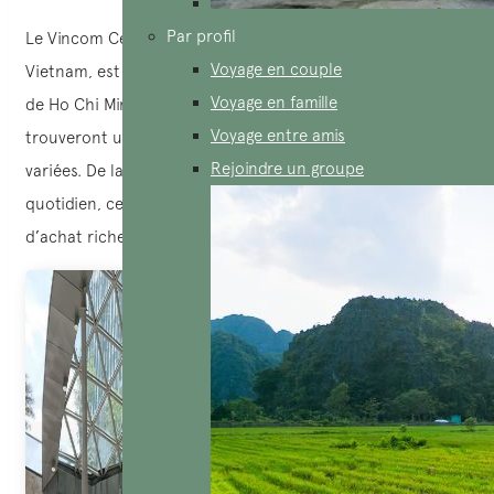
Par profil
Le Vincom Center, niché au pied du Landmark 81 au
Voyage en couple
Vietnam, est l’un des centres commerciaux les plus prisés
Voyage en famille
de Ho Chi Minh Ville. Les passionnés de shopping y
Voyage entre amis
trouveront une multitude de magasins et de marques
Rejoindre un groupe
variées. De la mode de luxe aux articles essentiels du
quotidien, cet espace commercial offre une expérience
d’achat riche et diversifiée.