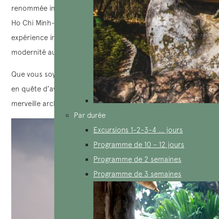
renommée internationale, cette tour incarne le meilleur de
Ho Chi Minh-Ville. Une visite à Landmark 81 promet une
expérience inoubliable, alliant élégance, confort et
modernité au cœur de la ville.
Que vous soyez un habitant de longue date ou un visiteur
en quête d’aventure, ne manquez pas de découvrir cette
merveille architecturale.
Par durée
Excursions 1-2-3-4 … jours
Programme de 10 – 12 jours
Programme de 2 semaines
Programme de 3 semaines