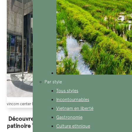
Par style
Tous styles
Incontournables
vincom center landmark 81
Vietnam en liberté
Gastronomie
Découvrez le patinage sur glace à la
patinoire Vincom
Culture ethnique