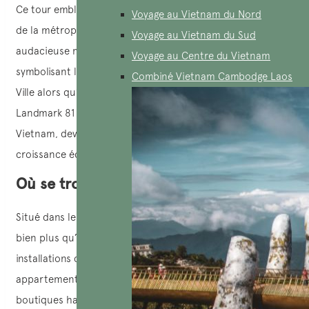
Ce tour emblématique incarne la modernité et l’innovation
Voyage au Vietnam du Nord
de la métropole vietnamienne. Son architecture
Voyage au Vietnam du Sud
audacieuse marque le paysage urbain de la ville,
Voyage au Centre du Vietnam
symbolisant le dynamisme et l’ambition de Ho Chi Minh-
Combiné Vietnam Cambodge Laos
Ville alors qu’elle se tourne résolument vers l’avenir.
Landmark 81 représente le progrès et la prospérité du
Vietnam, devenant rapidement un symbole de la
croissance économique et de l’évolution sociale du pays.
Où se trouve la Tour de Landmark ?
Situé dans le quartier de Binh Thanh, Landmark 81 offre
bien plus qu’une simple vue panoramique. Avec ses
installations de classe mondiale, comprenant des
appartements de luxe, des restaurants exquis, des
boutiques haut de gamme et même un hôtel de