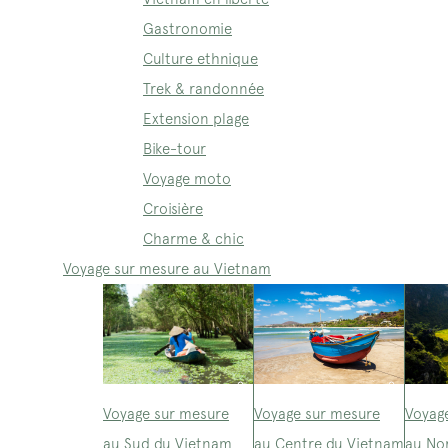
Gastronomie
Culture ethnique
Trek & randonnée
Extension plage
Bike-tour
Voyage moto
Croisière
Charme & chic
Voyage sur mesure au Vietnam
Voyage sur mesure
Voyage sur mesure
Voyag
au Sud du Vietnam
au Centre du Vietnam
au No