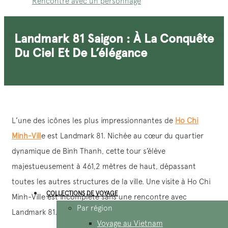
Rencontre avec un personnage
Landmark 81 Saigon : À La Conquête
Du Ciel Et De L’élégance
L’une des icônes les plus impressionnantes de
Ho Chi
Minh-Vill
e est Landmark 81. Nichée au cœur du quartier
dynamique de Binh Thanh, cette tour s’élève
majestueusement à 461,2 mètres de haut, dépassant
toutes les autres structures de la ville. Une visite à Ho Chi
COLLECTIONS DE VOYAGE
Minh-Ville est incomplète sans une rencontre avec
Par région
Landmark 81.
Voyage au Vietnam