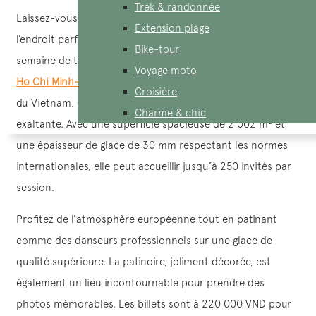
Trek & randonnée
Laissez-vous embarquer par la patinoire Vincom Ice Rink,
Extension plage
l’endroit parfait pour vous détendre après une longue
Bike-tour
semaine de travail. Située au sous-sol du Landmark 81 à
Voyage moto
Ho Chi Minh-Ville
, cette patinoire, l’une des plus grandes
Croisière
du Vietnam, offre une sensation rafraîchissante et
Charme & chic
exaltante. Avec une superficie spacieuse de 2 002 m² et
une épaisseur de glace de 30 mm respectant les normes
internationales, elle peut accueillir jusqu’à 250 invités par
session.
Profitez de l’atmosphère européenne tout en patinant
comme des danseurs professionnels sur une glace de
qualité supérieure. La patinoire, joliment décorée, est
également un lieu incontournable pour prendre des
photos mémorables. Les billets sont à 220 000 VND pour