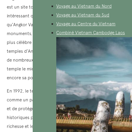
Voyage au Vietnam du Nord
est un site touristique très populaire du Cambodge. Il est
Voyage au Vietnam du Sud
intéressant que la plupart des humains pensent à tort
Voyage au Centre du Vietnam
qu’Angkor Vat est le nom de tout l’ensemble de
Combiné Vietnam Cambodge Laos
monuments, mais en fait ce n’est que le nom de temple le
plus célèbre parmi les nombreux temples magnifiques des
temples d’Angkor. C’est un grand monument et composé
de nombreux petits, dans lesquels Angkor Vat est le
temple le mieux conservé et aussi le temple qui conserve
encore sa position de centre religieux.
En 1992, le temple d’Angkor a été reconnu par l’UNESCO
comme un patrimoine culturel mondial, afin de préserver
et de protéger ces précieux vestiges culturels et
historiques pour les générations futures. Grâce à la
richesse et le caractère unique de l’architecture, de l’art