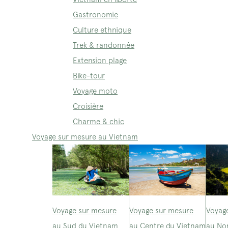
Gastronomie
Culture ethnique
Trek & randonnée
Extension plage
Bike-tour
Voyage moto
Croisière
Charme & chic
Voyage sur mesure au Vietnam
Voyage sur mesure
Voyage sur mesure
Voyag
au Sud du Vietnam
au Centre du Vietnam
au No