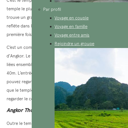
C’est le temple avec la plus grande superficie et aussi le
temple le plus important d’Angkor. Avant d’Angkor Vat se
Par profil
trouve un grand lac et le panorama de ce temple qui se
Voyage en couple
reflète dans l’eau bleue claire qui vous submerge la
Voyage en famille
première fois que vous le voyez.
Voyage entre amis
Rejoindre un groupe
C’est un complexe la plus grande dans les temples
d’Angkor. Le temple d’Angkor Vat se compose de 5 tours
liées ensemble, la plus haute fait 65m, les 4 tours hautes
40m. L’entrée principale de ce temple est à l’ouest où vous
pouvez regarder le coucher du soleil. C’est un moment
que le temple d’Angkor attire le plus de monde pour
regarder le coucher du soleil et prendre de belles photos.
Angkor Thom
Outre le temple d’Angkor Vat, Angkor Thom est également