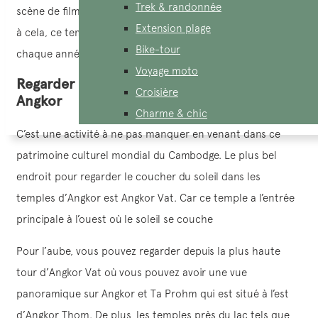
Trek & randonnée
scène de film à succès « Lara Croft :Tomb Raider ». Grâce
Extension plage
à cela, ce temple attire également beaucoup de touristes
Bike-tour
chaque année.
Voyage moto
Regarder le lever et le coucher du soleil à
Croisière
Angkor
Charme & chic
C’est une activité à ne pas manquer en venant dans ce
patrimoine culturel mondial du Cambodge. Le plus bel
endroit pour regarder le coucher du soleil dans les
temples d’Angkor est Angkor Vat. Car ce temple a l’entrée
principale à l’ouest où le soleil se couche
Pour l’aube, vous pouvez regarder depuis la plus haute
tour d’Angkor Vat où vous pouvez avoir une vue
panoramique sur Angkor et Ta Prohm qui est situé à l’est
d’Angkor Thom. De plus, les temples près du lac tels que