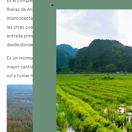
Es el complejo más grande entre Las Ruinas de Angkor. El
Ruinas de Angkor Wat está compuesto por cinco torres
interconectadas; la más alta mide 65 metros, mientras que
las otras cuatro alcanzan los 40 metros de altura. La
entrada principal de este templo se encuentra al oeste,
desde donde se puede admirar el atardecer.
Es un momento en que el Ruinas de Angkor atrae a la
mayor cantidad de visitantes que desean ver la puesta de
sol y tomar hermosas fotografías