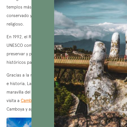
templos más pequeños, siendo Angkor Wat el mejor
conservado y el que mantiene su posición como centro
religioso.
En 1992, el Ruinas de Angkor fue reconocido por la
UNESCO como patrimonio cultural mundial, con el fin de
preservar y proteger estos valiosos vestigios culturales e
históricos para las generaciones futuras.
Gracias a la riqueza y singularidad de su arquitectura, arte
e historia, Las Ruinas de Angkor son realmente una
maravilla del mundo que vale la pena descubrir durante su
visita a
Camboya
. Actualmente, Angkor es el símbolo de
Camboya y aparece en la bandera nacional de este país.