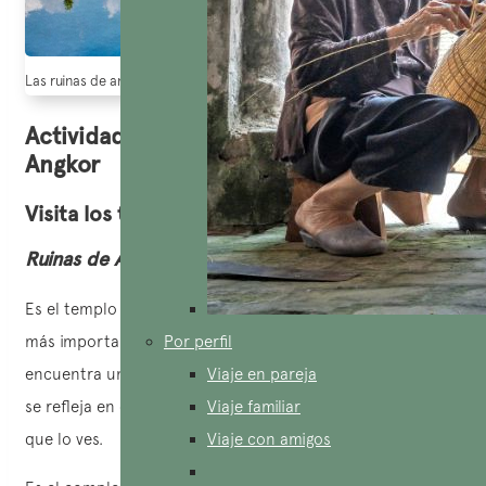
Las ruinas de angkor en Camboya (Fuente: Goutard.com)
Actividades al visitar Las Ruinas de
Angkor
Visita los templos
Ruinas de Angkor Vat
Es el templo con la mayor superficie y también el templo
más importante de Angkor. Delante de Angkor Wat se
Por perfil
encuentra un gran lago, y el panorama de este templo que
Viaje en pareja
se refleja en el agua azul clara te sumerge la primera vez
Viaje familiar
que lo ves.
Viaje con amigos