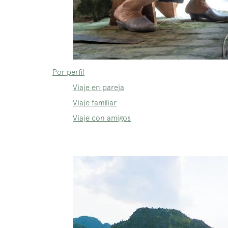
Por perfil
Viaje en pareja
Viaje familiar
Viaje con amigos