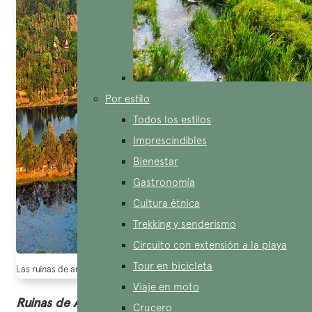
Por estilo
Todos los estilos
Imprescindibles
Bienestar
Gastronomía
Cultura étnica
Trekking y senderismo
Circuito con extensión a la playa
Tour en bicicleta
Las ruinas de angkor en Camboya (Fuente: Goutard.com)
Viaje en moto
Ruinas de Angkor Thom
Crucero