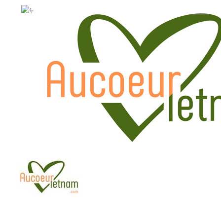
WhatsApp: +84.909.426.406
WhatsApp: +84.909.426.406
hola@aucoeurvietnam.com
hola@aucoeurvietnam.co