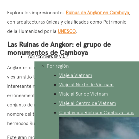
Explora los impresionantes
Ruinas de Angkor en Camboya
,
con arquitecturas únicas y clasificados como Patrimonio
de la Humanidad por la
UNESCO
.
Las Ruinas de Angkor: el grupo de
monumentos de Camboya
COLECCIONES DE VIAJE
Por región
Angkor es el monumento religioso más grande del mundo
Viaje a Vietnam
y es un sitio turístico muy popular en Camboya. Es
Viaje al Norte de Vietnam
interesante notar que muchas personas piensan
Viaje al Sur de Vietnam
erróneamente que Angkor Wat es el nombre de todo el
Viaje al Centro de Vietnam
conjunto de monumentos, pero en realidad es solo el
Combinado Vietnam Camboya Laos
nombre del templo más famoso entre los numerosos y
hermosos Ruinas de Angkor.
Este gran monumento está compuesto por muchos