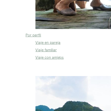
Por perfil
Viaje en pareja
Viaje familiar
Viaje con amigos