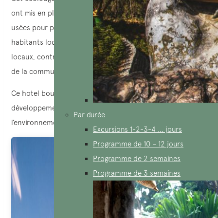
ont mis en place une installation de traitement des eaux
usées pour prévenir la pollution locale. Ils embauchent des
habitants locaux et privilégient l’utilisation de produits
locaux, contribuant ainsi au développement économique
de la communauté locale.
Ce hotel boutique s’engage fermement en faveur du
développement durable afin de minimiser son impact sur
Par durée
l’environnement environnant.
Excursions 1-2-3-4 … jours
Programme de 10 – 12 jours
Programme de 2 semaines
Programme de 3 semaines