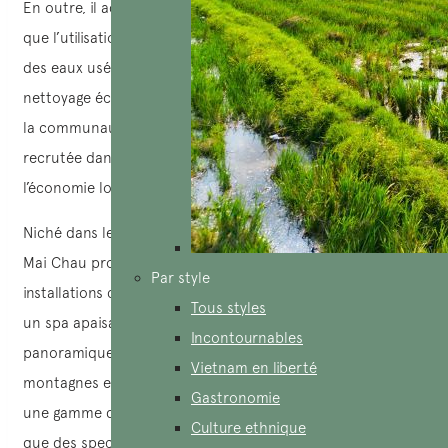
En outre, il adopte des pratiques éco-responsables telles
que l’utilisation d’énergies propres, un système de gestion
des eaux usées respectueux et l’emploi de produits de
nettoyage écologiques. L’écolodge s’intègre étroitement à
la communauté locale : la majorité du personnel est
recrutée dans les villages avoisinants, favorisant ainsi
l’économie locale.
Niché dans le charmant village de Na Phon, le complexe
Mai Chau propose 43 chambres confortables. Les
Par style
installations comprennent un restaurant gastronomique,
Tous styles
un spa apaisant, une piscine rafraîchissante et un bar
Incontournables
panoramique offrant une vue spectaculaire sur les
Vietnam en liberté
montagnes environnantes. En plus de ces équipements,
Gastronomie
une gamme d’activités est proposée aux visiteurs, telles
Culture ethnique
que des spectacles de danses traditionnelles, des