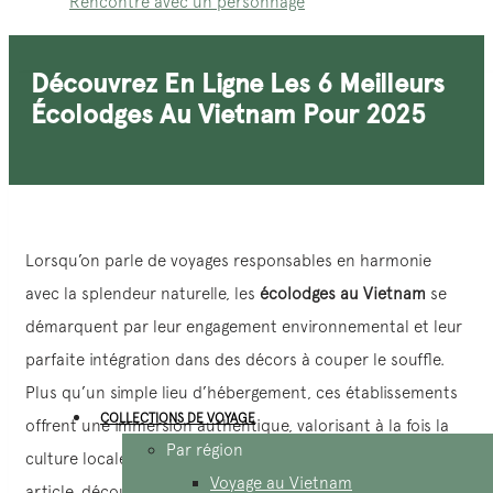
Rencontre avec un personnage
Découvrez En Ligne Les 6 Meilleurs
Écolodges Au Vietnam Pour 2025
Lorsqu’on parle de voyages responsables en harmonie
avec la splendeur naturelle, les
écolodges au Vietnam
se
démarquent par leur engagement environnemental et leur
parfaite intégration dans des décors à couper le souffle.
Plus qu’un simple lieu d’hébergement, ces établissements
COLLECTIONS DE VOYAGE
offrent une immersion authentique, valorisant à la fois la
Par région
culture locale et la préservation de la nature.Dans cette
Voyage au Vietnam
article, découvrez avec nous les écolodges les plus