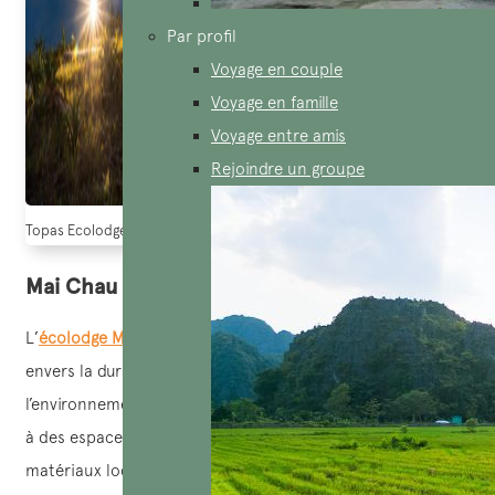
Par profil
Voyage en couple
Voyage en famille
Voyage entre amis
Rejoindre un groupe
Topas Ecolodge – l’un des écolodges au Vietnam pour vivre une aventure 
Mai Chau Ecolodge
L’
écolodge Mai Chau
se distingue par son engagement
envers la durabilité et un tourisme respectueux de
l’environnement. Avec plus de 80 % de sa superficie dédiée
à des espaces verts, cet établissement privilégie les
matériaux locaux et écologiques pour ses constructions.