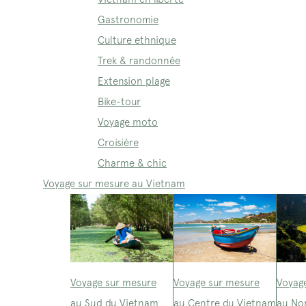
Gastronomie
Culture ethnique
Trek & randonnée
Extension plage
Bike-tour
Voyage moto
Croisière
Charme & chic
Voyage sur mesure au Vietnam
Voyage sur mesure
Voyage sur mesure
Voyag
au Sud du Vietnam
au Centre du Vietnam
au No