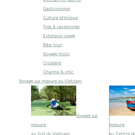
Gastronomie
Culture ethnique
Trek & randonnée
Extension plage
Bike-tour
Voyage moto
Croisière
Charme & chic
Voyage sur mesure au Vietnam
Voyage sur
mesure
mesure
au Sud du Vietnam
au Centre d