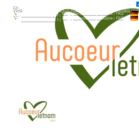
WhatsApp: +84.909.426.406
bonjour@aucoeurvietnam.com
WhatsApp: +84.909.426.406
bonjour@aucoeurvietnam.com
Blog |
Parcours responsable |
FAQ
Qui sommes - nous ? |
Blog |
Parcours responsable |
FAQ
Qui sommes - nous ? |