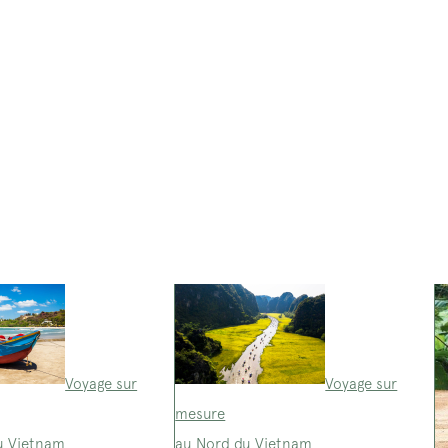
Voyage sur
Voyage sur
mesure
u Vietnam
au Nord du Vietnam