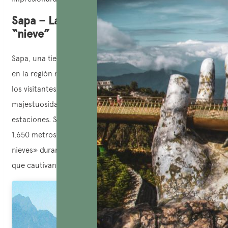
Sapa – Lao Cai: Una alfombra gigante de
“nieve”
Sapa, una tierra famosa por su belleza salvaje y romántica
en la región montañosa del noroeste de Vietnam, ofrece a
los visitantes la oportunidad de contemplar la
majestuosidad de la naturaleza a través de las cuatro
estaciones. Situada en una meseta a una altitud de 1,500 a
1,650 metros, Sapa se transforma en la «princesa de las
nieves» durante el invierno, con un paisaje y una belleza
que cautivan los corazones.