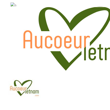
WhatsApp: +84.909.426.406
WhatsApp: +84.909.426.406
hola@aucoeurvietnam.com
hola@aucoeurvietnam.co