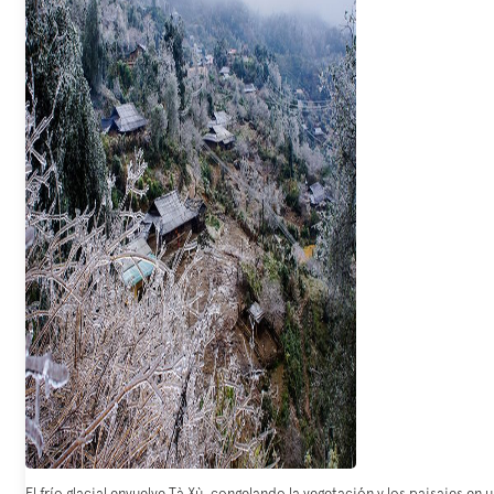
El frío glacial envuelve Tà Xù, congelando la vegetación y los paisajes en 