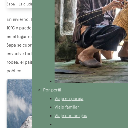
Sapa – La ciudad brumosa (fuente: nhan dan.vn)
En invierno, la temperatura promedio en Sapa es inferior a
10°C y puede descender por debajo de 0°C, convirtiéndola
en el lugar más frío de Vietnam. Durante esta temporada,
Sapa se cubre con un manto de nieve inmaculado que
envuelve toda la ciudad. Combinado con la neblina que la
rodea, el paisaje de Sapa se torna onírico e infinitamente
poético.
Por perfil
Viaje en pareja
Viaje familiar
Viaje con amigos