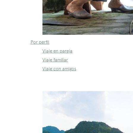
Por perfil
Viaje en pareja
Viaje familiar
Viaje con amigos