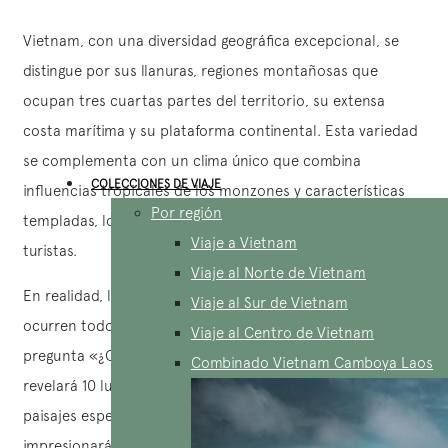
Vietnam, con una diversidad geográfica excepcional, se
distingue por sus llanuras, regiones montañosas que
ocupan tres cuartas partes del territorio, su extensa
costa marítima y su plataforma continental. Esta variedad
se complementa con un clima único que combina
COLECCIONES DE VIAJE
influencias tropicales de los monzones y características
Por región
templadas, lo que crea un atractivo fascinante para los
Viaje a Vietnam
turistas.
Viaje al Norte de Vietnam
En realidad, las nevadas en Vietnam son raras y no
Viaje al Sur de Vietnam
ocurren todos los años. Sin embargo, para responder a la
Viaje al Centro de Vietnam
pregunta «¿Cae nieve en Vietnam?», AucoeurVietnam les
Combinado Vietnam Camboya Laos
revelará 10 lugares donde ya ha nevado, ofreciendo
paisajes espectaculares que seguramente los
impresionarán.