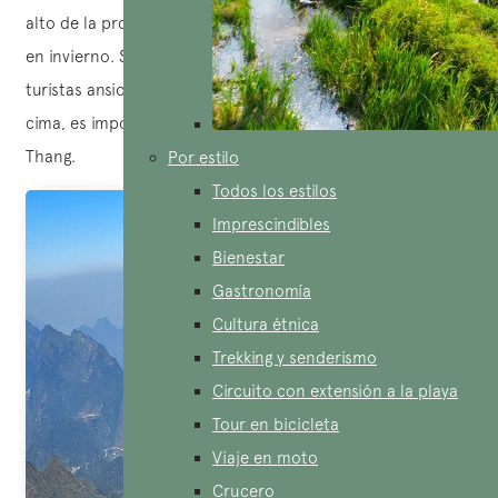
alto de la provincia de Lao Cai, se cubre de un frío glacial
en invierno. Sin embargo, sigue atrayendo a numerosos
turistas ansiosos por conquistarlo. En el camino hacia la
cima, es imposible pasar por alto la pagoda Kim Son Bao
Thang.
Por estilo
Todos los estilos
Imprescindibles
Bienestar
Gastronomía
Cultura étnica
Trekking y senderismo
Circuito con extensión a la playa
Tour en bicicleta
Viaje en moto
Crucero