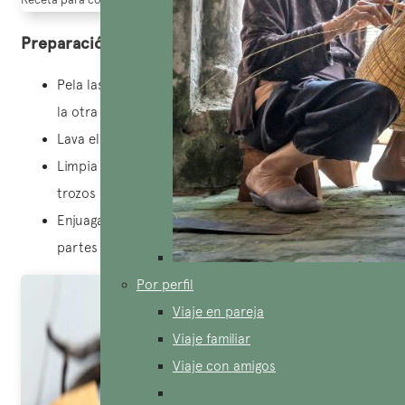
Preparación de verduras
Pela las cebollas, luego corta una parte en cuartos y
la otra en rodajas finas para los condimentos.
Lava el jengibre y córtalo en rodajas gruesas.
Limpia la hierba de limón (citronela), córtala en
trozos o aplástala.
Enjuaga el cilantro y el cebollino (reservando las
partes verdes) y luego pícalos finamente.
Por perfil
Viaje en pareja
Viaje familiar
Viaje con amigos