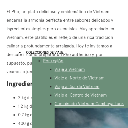
El Pho, un plato delicioso y emblemático de Vietnam,
encarna la armonía perfecta entre sabores delicados y
ingredientes simples pero esenciales. Muy apreciado en
Vietnam, este platillo es el reflejo de una rica tradición
culinaria profundamente arraigada. Hoy te invitamos a
COLECCIONES DE VIAJE
descubrir cómo preparar un Pho auténtico y, por
Por región
supuesto, puedes hacerlo en casa. ¡Es muy sencillo,
Viaje a Vietnam
veámoslo juntos!
Viaje al Norte de Vietnam
Ingredientes esenciales
Viaje al Sur de Vietnam
Viaje al Centro de Vietnam
2 kg de huesos de tuétano de res
Combinado Vietnam Camboya Laos
1,2 kg de filete de res
0,7 kg de jarrete de res
400 g de cebollas