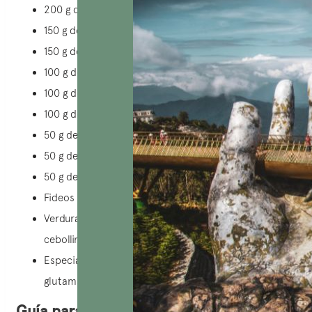
200 g de hierba de limón (citronela)
150 g de cilantro
150 g de hierbas aromáticas
100 g de cáscara de mandarina
100 g de cardamomo
100 g de canela
50 g de anís estrellado
50 g de clavos de olor
50 g de semillas de cilantro
Fideos de arroz (Bánh Pho)
Verduras de acompañamiento: albahaca tailandesa,
cebollino, cilantro fresco, brotes de soja, etc.
Especias: azúcar en terrones, sal, polvo de
glutamato
Guía para preparar pho