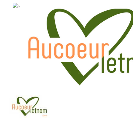
WhatsApp: +84.909.426.406
WhatsApp: +84.909.426.406
hola@aucoeurvietnam.com
hola@aucoeurvietnam.co