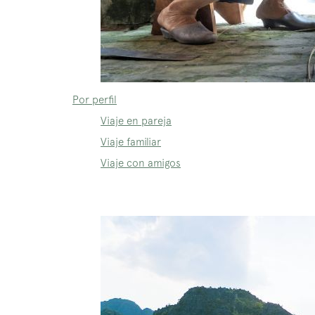
Por perfil
Viaje en pareja
Viaje familiar
Viaje con amigos