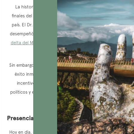
La historia del chocolate en Vietnam se remonta a
finales del siglo XIX, cuando se introdujo el cacao en el
país. El Dr. Alexandre Yersin, discípulo de Louis Pasteur,
desempeñó un papel crucial al plantar cacaoteros en el
delta del Mekong
, aprovechando el clima propicio de la
región.
Sin embargo, la explotación comercial del cacao no tuvo
éxito inmediato, especialmente debido a la falta de
incentivos para los productores y a los conflictos
políticos y económicos que obstaculizaron el desarrollo
de la industria.
Presencia del chocolate en Vietnam
Hoy en día, el chocolate en Vietnam se ha convertido en