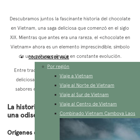
Descubramos juntos la fascinante historia del chocolate
en Vietnam, una saga deliciosa que comenzó en el siglo
XIX. Mientras que antes era una rareza, el «chocolate en
Vietnam» ahora es un elemento imprescindible, símbolo
de una cultura culinaria en constante evolución.
COLECCIONES DE VIAJE
Por región
Entre tradiciones antiguas y nuevas tendencias, esta
Viaje a Vietnam
deliciosa odisea nos invita a explorar un mundo de
Viaje al Norte de Vietnam
sabores exquisitos, donde cada degustación es una
Viaje al Sur de Vietnam
experiencia única.
Viaje al Centro de Vietnam
La historia del chocolate en Vietnam:
Combinado Vietnam Camboya Laos
una odisea gourmet
Orígenes del chocolate en Vietnam