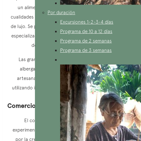
un alimento apreciado en Vietnam, tanto por sus
Por duración
cualidades gustativas como por su estatus de producto
Excursiones 1-2-3-4 días
de lujo. Se pueden encontrar chocolaterías y boutiques
Programa de 10 a 12 días
especializadas en todo el país, ofreciendo una variedad
Programa de 2 semanas
de chocolates locales e importados.
Programa de 3 semanas
Las grandes ciudades como
Ho Chi Minh
y
Hanoi
albergan un número creciente de chocolateros
artesanales, que crean chocolates de alta calidad
utilizando ingredientes locales y técnicas tradicionales.
Comercio de chocolate en Vietnam
El comercio del chocolate en Vietnam está
experimentando un crecimiento constante, impulsado
por la creciente demanda de los consumidores por