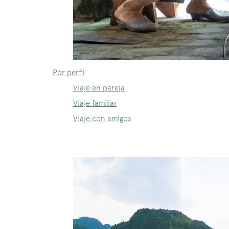
Por perfil
Viaje en pareja
Viaje familiar
Viaje con amigos