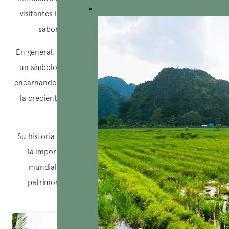
visitantes la oportunidad de descubrir la diversidad de
sabores y tradiciones chocolateras del país.
En general, el chocolate en Vietnam se ha convertido en
un símbolo de refinamiento y sofisticación en Vietnam,
encarnando tanto las tradiciones culinarias locales como
la creciente influencia de la cocina internacional en el
país.
Su historia compleja y su evolución dinámica atestiguan
la importancia creciente de Vietnam en la escena
mundial del chocolate, al tiempo que destacan el
patrimonio cultural y gastronómico único del país.