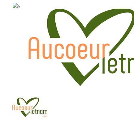
WhatsApp: +84.909.426.406
WhatsApp: +84.909.426.406
hola@aucoeurvietnam.com
hola@aucoeurvietnam.co