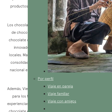
productos de calidad y el auge de la cultura del café y
chocolate en el país.
Los chocolateros vietnamitas producen una amplia gama
de chocolates, desde chocolate negro intenso hasta
chocolate con leche cremoso, pasando por creaciones
innovadoras aromatizadas con especias y hierbas
locales. Marcas nacionales como TBros y Marou se han
consolidado en el mercado, ganando reconocimiento
nacional e internacional por sus productos de calidad
excepcional.
Por perfil
Viaje en pareja
Además, Vietnam se ha convertido en un destino popular
Viaje familiar
para los turistas gastronómicos que buscan nuevas
Viaje con amigos
experiencias culinarias. Los recorridos de degustación de
chocolate están ganando popularidad, ofreciendo a los