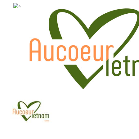
WhatsApp: +84.909.426.406
WhatsApp: +84.909.426.406
hola@aucoeurvietnam.com
hola@aucoeurvietnam.co