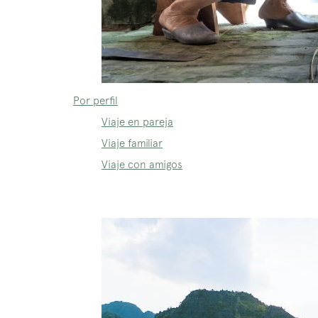
Por perfil
Viaje en pareja
Viaje familiar
Viaje con amigos