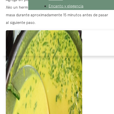
Encanto y elegancia
Xèo un hermoso color dorado al cocinar. Deja reposar la
masa durante aproximadamente 15 minutos antes de pasar
al siguiente paso.