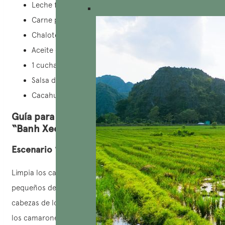
Leche fresca.
Carne picada.
Chalotes picados y ajo picado.
Aceite de cacahuete.
1 cucharadita de maicena.
Salsa de soja.
Cacahuetes tostados y semillas de sésamo.
Guía para preparar tortitas vietnamitas
“Banh Xeo”
Escenario 1 : Preparación de ingredientes
Limpia los camarones y la carne. Corta la carne en trozos
pequeños del tamaño de un bocado. Pela y quita las
cabezas de los camarones. Escurre el exceso de agua de
los camarones y hiérvelos brevemente.