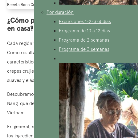
Receta Banh Xeo
Por duración
¿Cómo preparar el auténtico Banh Xeo
Excursiones 1-2-3-4 días
en casa?
Programa de 10 a 12 días
Programa de 2 semanas
Cada región tiene sus propias recetas para hacer crepes.
Programa de 3 semanas
Como resultado, las crepes tienen sabores únicos que son
característicos de cada lugar. Algunos lugares tienen
crepes crujientes, mientras que otros ofrecen crepes
suaves y elásticas.
Descubramos cómo preparar un Bánh Xèo al estilo de Da
Nang, que deleita a muchos comensales, con Aucoeur
Vietnam.
En general, no es necesario prepararse mucho. Estos son
los ingredientes que utilizarás: