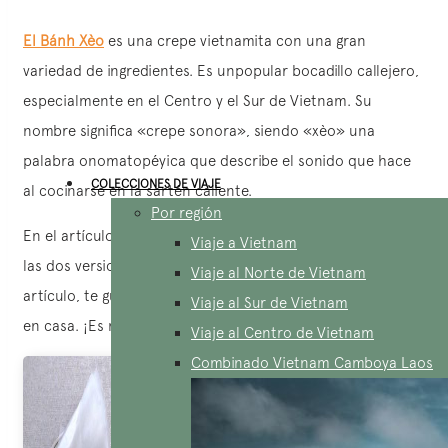
El Bánh Xèo
es una crepe vietnamita con una gran
variedad de ingredientes. Es unpopular bocadillo callejero,
especialmente en el Centro y el Sur de Vietnam. Su
nombre significa «crepe sonora», siendo «xèo» una
palabra onomatopéyica que describe el sonido que hace
COLECCIONES DE VIAJE
al cocinarse en la sartén caliente.
Por región
En el artículo anterior, presentamos las diferencias entre
Viaje a Vietnam
las dos versiones regionales del Bánh Xèo. Y hoy, en este
Viaje al Norte de Vietnam
artículo, te guiaremos sobre cómo preparar estas crepes
Viaje al Sur de Vietnam
en casa. ¡Es muy sencillo! Sigamos leyendo juntos !
Viaje al Centro de Vietnam
Combinado Vietnam Camboya Laos