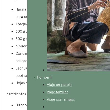
Harina de arroz o 1 paquete de mezcla de harina
para crepes.
1 paquete de harina crujiente para freír.
300 g de carne de res o panceta de cerdo.
300 g de camarones frescos.
3 huevos.
Condimentos básicos, aceite de cocina, salsa de
pescado.
Lechuga, cebollinos, brotes de frijol, repollo, hierbas,
pepino cortado en rodajas, mango verde, etc.
Por perfil
Hojas de papel de arroz
Viaje en pareja
Viaje familiar
Ingredientes para la salsa:
Viaje con amigos
Hígado de cerdo.