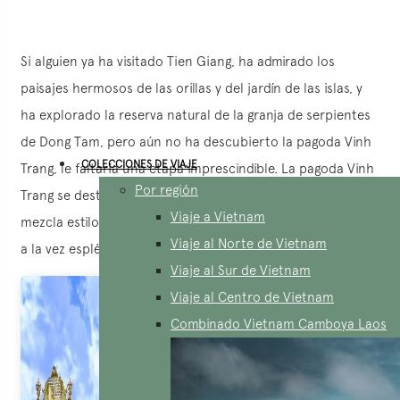
Si alguien ya ha visitado Tien Giang, ha admirado los
paisajes hermosos de las orillas y del jardín de las islas, y
ha explorado la reserva natural de la granja de serpientes
de Dong Tam, pero aún no ha descubierto la pagoda Vinh
COLECCIONES DE VIAJE
Trang, le faltaría una etapa imprescindible. La pagoda Vinh
Por región
Trang se destaca por una arquitectura armoniosa que
Viaje a Vietnam
mezcla estilos asiáticos y europeos, creando así un edificio
Viaje al Norte de Vietnam
a la vez espléndido y elegante.
Viaje al Sur de Vietnam
Viaje al Centro de Vietnam
Combinado Vietnam Camboya Laos