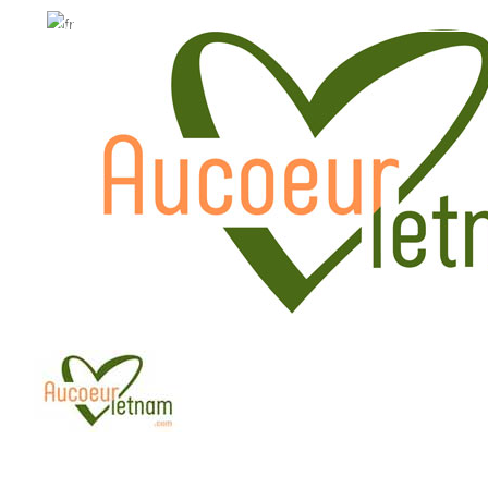
WhatsApp: +84.909.426.406
WhatsApp: +84.909.426.406
hola@aucoeurvietnam.com
hola@aucoeurvietnam.co