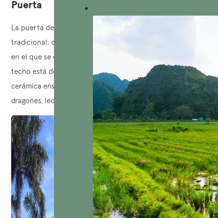
Puerta
La puerta de la pagoda está construida en un estilo
tradicional, compuesta por tres partes: el portal, un piso
en el que se encuentra una estatua de
Buda
, y el techo. El
techo está decorado con precisión utilizando piezas de
cerámica ensambladas para formar motivos como
dragones, leones, tortugas y fénixes.