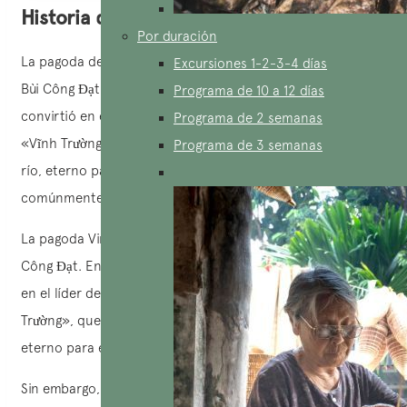
Historia de la pagoda Vinh Trang
Por duración
La pagoda de Vinh Trang fue construida en 1849 por el Sr.
Excursiones 1-2-3-4 días
Bùi Công Đạt. En 1894, el monje Thích Huệ Đăng se
Programa de 10 a 12 días
convirtió en el líder de la pagoda y la renombró como
Programa de 2 semanas
«Vĩnh Trường», que significa «eterno para la montaña y el
Programa de 3 semanas
río, eterno para el cielo y la tierra». Sin embargo,
comúnmente se la conoce como pagoda Vinh Trang.
La pagoda Vinh Trang fue construida en 1849 por el Sr. Bùi
Công Đạt. En 1894, el monje Thích Huệ Đăng se convirtió
en el líder de la pagoda y la renombró como «Vĩnh
Trường», que significa «eterno para la montaña y el río,
eterno para el cielo y la tierra».
Sin embargo, comúnmente se la conoce como pagoda