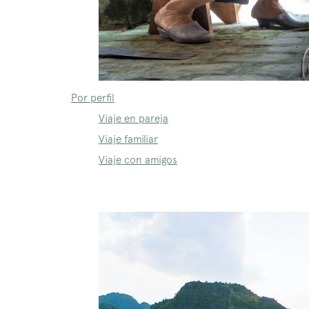
Por perfil
Viaje en pareja
Viaje familiar
Viaje con amigos