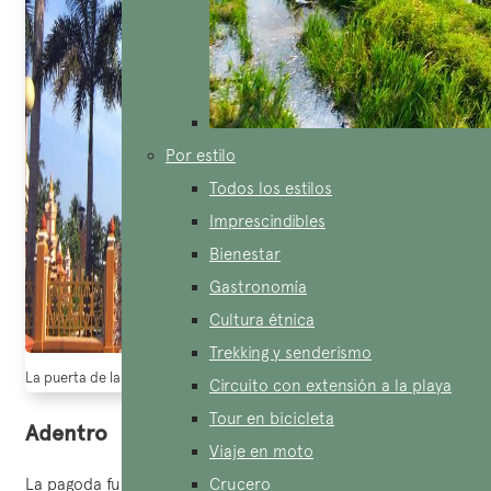
Por estilo
Todos los estilos
Imprescindibles
Bienestar
Gastronomía
Cultura étnica
Trekking y senderismo
La puerta de la Pagoda Vinh Trang (fuente: a quoc.vn)
Circuito con extensión a la playa
Tour en bicicleta
Adentro
Viaje en moto
La pagoda fue construida siguiendo la forma del carácter
Crucero