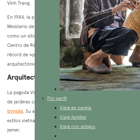
Vinh Trang.
En 1984, la pagoda Vinh Trang fue reconocida por el
Ministerio de Cultura, Deportes y Turismo de Vietnam
como un sitio histórico y cultural nacional. En 2007, el
Centro de Récords de Vietnam también estableció el
récord de «primer templo en Vietnam con un estilo
arquitectónico que combina el Oriente y el Occidente».
Arquitectura de la Pagoda Vinh Trang
La pagoda Vinh Trang cubre un área de 2,000 m², rodeada
Por perfil
de jardines con árboles ornamentales, árboles antiguos y
Viaje en pareja
bonsáis
. Su arquitectura es una combinación única de
Viaje familiar
estilos vietnamita, chino, francés, tailandés, romano y
Viaje con amigos
jemer.