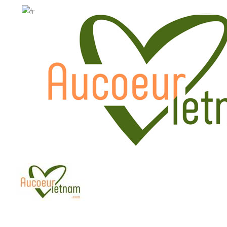
WhatsApp: +84.909.426.406
WhatsApp: +84.909.426.406
hola@aucoeurvietnam.com
hola@aucoeurvietnam.co