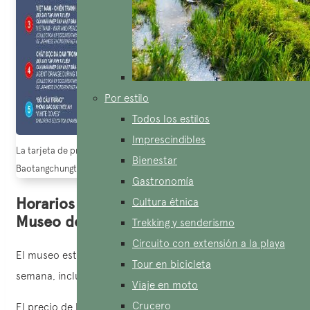
Por estilo
Todos los estilos
Imprescindibles
La tarjeta de presentación en el Museo de los Restos de la Guerra (Fuent
Bienestar
Baotangchungtichchientranh)
Gastronomía
Horarios y precios de las entradas del
Cultura étnica
Museo de los Restos de la Guerra
Trekking y senderismo
Circuito con extensión a la playa
El museo está abierto de 7:30 a 17:30 todos los días de la
Tour en bicicleta
semana, incluidos los días festivos y durante el
Tết
.
Viaje en moto
Crucero
El precio de la entrada es de 40,000 VND para los adultos