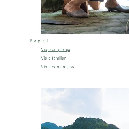
Por perfil
Viaje en pareja
Viaje familiar
Viaje con amigos