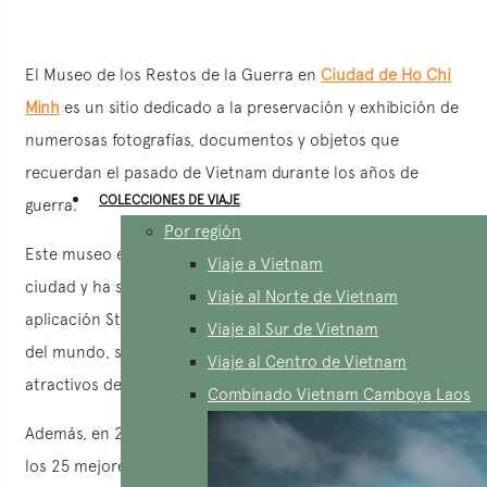
El Museo de los Restos de la Guerra en
Ciudad de Ho Chi
Minh
es un sitio dedicado a la preservación y exhibición de
numerosas fotografías, documentos y objetos que
recuerdan el pasado de Vietnam durante los años de
COLECCIONES DE VIAJE
guerra.
Por región
Este museo es una de las principales atracciones de la
Viaje a Vietnam
ciudad y ha sido reconocido a nivel internacional. Según la
Viaje al Norte de Vietnam
aplicación Stasher, que clasifica lugares en 250 ciudades
Viaje al Sur de Vietnam
del mundo, se encuentra entre los 99 sitios turísticos más
Viaje al Centro de Vietnam
atractivos del mundo.
Combinado Vietnam Camboya Laos
Además, en 2013, fue clasificado en el quinto lugar entre
los 25 mejores museos de Asia y, en 2018, fue el único