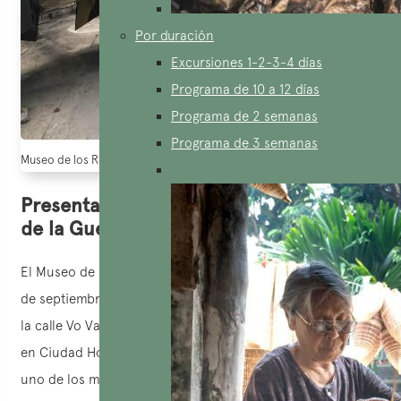
Por duración
Excursiones 1-2-3-4 días
Programa de 10 a 12 días
Programa de 2 semanas
Programa de 3 semanas
Museo de los Restos de la Guerra en la ciudad de Ho Chi Minh (Fuente: 
Presentación del Museo de los Restos
de la Guerra
El Museo de los Restos de la Guerra fue establecido el 4
de septiembre de 1975 y está ubicado en el número 28 de
la calle Vo Van Tan, en el barrio de Vo Thi Sau, distrito 3,
en Ciudad Ho Chi Minh, cerca del centro de la ciudad. Es
uno de los museos más reconocidos de la ciudad.