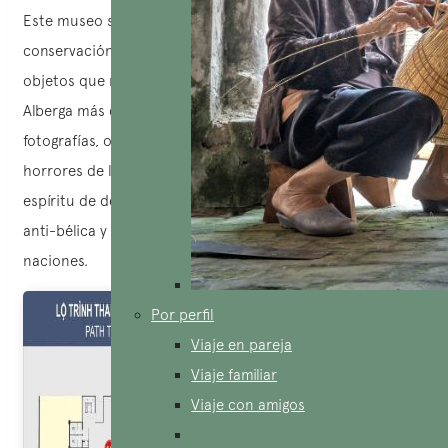
Este museo se especializa en la investigación, recolección,
conservación y exposición de documentos, fotografías y
objetos que narran la brutalidad de la Guerra de Vietnam.
Alberga más de 20,000 artefactos del siglo XX, entre ellos
fotografías, objetos y reportes que no solo muestran los
horrores de la guerra, sino que también transmiten el
espíritu de defensa de la independencia, la conciencia
anti-bélica y la importancia de preservar la paz entre las
naciones.
Por perfil
Viaje en pareja
Viaje familiar
Viaje con amigos