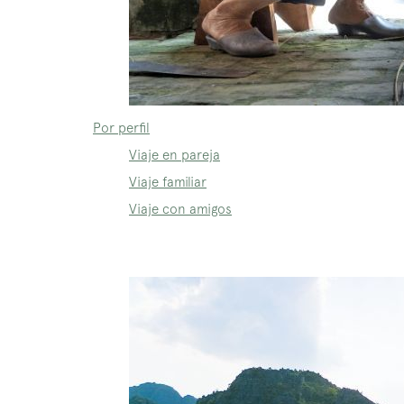
Por perfil
Viaje en pareja
Viaje familiar
Viaje con amigos