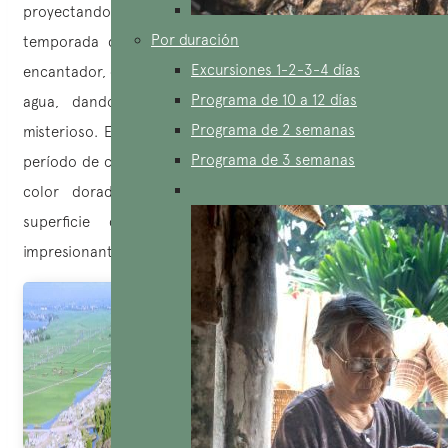
proyectando rayos centelleantes en el suelo. Durante la
Por duración
temporada de crecidas, el bosque se vuelve aún más
Excursiones 1-2-3-4 días
encantador, con las copas de los árboles sumergidas en el
Programa de 10 a 12 días
agua, dando la impresión de un mundo salvaje y
Programa de 2 semanas
misterioso. En otoño, entre agosto y octubre, durante el
Programa de 3 semanas
período de caída de las hojas, los árboles se visten de un
color dorado resplandeciente, que se refleja en la
superficie del agua clara, ofreciendo una vista
impresionante de este lienzo natural.