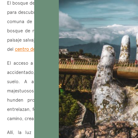
El bosque de Ru Cha es uno de los lugares imprescindibles
para descubrir en el mapa turístico de Hue. Situado en la
comuna de Hương Phong, en la provincia de Hue, este
bosque de manglares de 5 hectáreas se destaca por su
paisaje salvaje y su belleza poética, típica de la naturaleza
del
centro de Vietnam
.
El acceso a Ru Cha se realiza por un camino de tierra
accidentado, creado por los habitantes que elevaron el
suelo. A ambos lados de este sendero se alzan
majestuosos árboles Ru Cha, cuyas raíces imponentes se
hunden profundamente en la tierra. Las ramas se
entrelazan, formando una bóveda natural que envuelve el
camino, creando una atmósfera fresca y sombreada.
Allí, la luz del sol se filtra a través de las hojas,