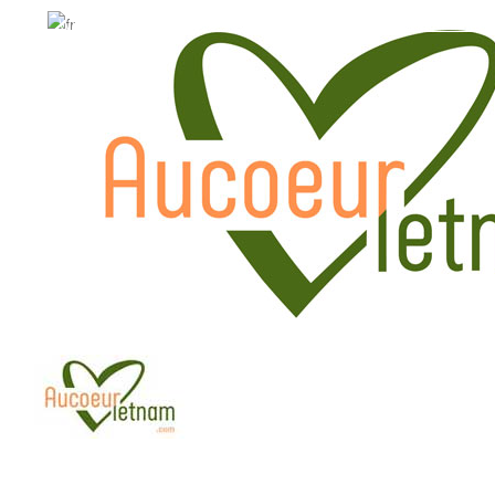
WhatsApp: +84.909.426.406
WhatsApp: +84.909.426.406
hola@aucoeurvietnam.com
hola@aucoeurvietnam.co