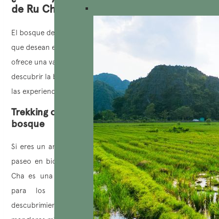
de Ru Cha?
El bosque de Ru Cha es un lugar fascinante para aquellos
que desean explorar la historia milenaria de Hue. Este sitio
ofrece una variedad de actividades que permiten
descubrir la belleza natural y cultural de la región. Entre
las experiencias que no te puedes perder
Trekking o andar en bicicleta a través del
bosque
Si eres un amante del deporte, el recorrido de trekking o
paseo en bicicleta de un día a través del bosque de Ru
Cha es una actividad ideal. Este recorrido es perfecto
para los aventureros en busca de desafíos y
descubrimientos en plena naturaleza. Atravesarás los