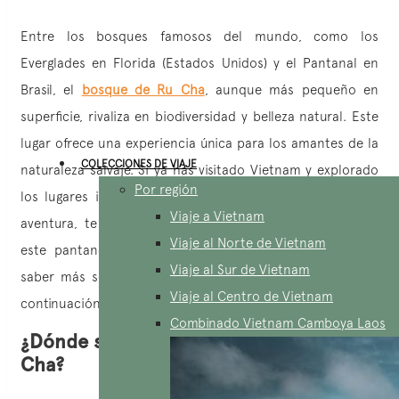
Entre los bosques famosos del mundo, como los
Everglades en Florida (Estados Unidos) y el Pantanal en
Brasil, el
bosque de Ru Cha
, aunque más pequeño en
superficie, rivaliza en biodiversidad y belleza natural. Este
lugar ofrece una experiencia única para los amantes de la
COLECCIONES DE VIAJE
naturaleza salvaje. Si ya has visitado Vietnam y explorado
Por región
los lugares imprescindibles de
Hue
, y buscas una nueva
Viaje a Vietnam
aventura, te recomendamos encarecidamente descubrir
Viaje al Norte de Vietnam
este pantano. Su esplendor no te decepcionará. Para
Viaje al Sur de Vietnam
saber más sobre
el bosque de Ru Cha
, sigue leyendo a
Viaje al Centro de Vietnam
continuación.
Combinado Vietnam Camboya Laos
¿Dónde se encuentra el bosque de Ru
Cha?