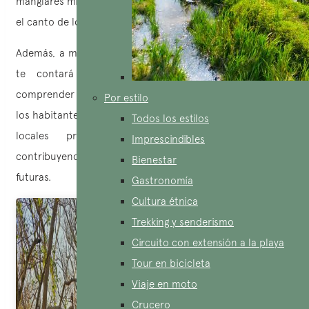
manglares mientras admiras los paisajes salvajes, escuchas
el canto de los pájaros y respiras el aire puro del bosque.
Además, a medida que avanzas en su exploración, el guía
te contará historias locales, lo que te permitirá
comprender mejor la vida, la cultura y las tradiciones de
Por estilo
los habitantes de la región. También descubrirás cómo los
Todos los estilos
locales preservan y mantienen este bosque,
Imprescindibles
contribuyendo a su conservación para las generaciones
Bienestar
futuras.
Gastronomía
Cultura étnica
Trekking y senderismo
Circuito con extensión a la playa
Tour en bicicleta
Viaje en moto
Crucero