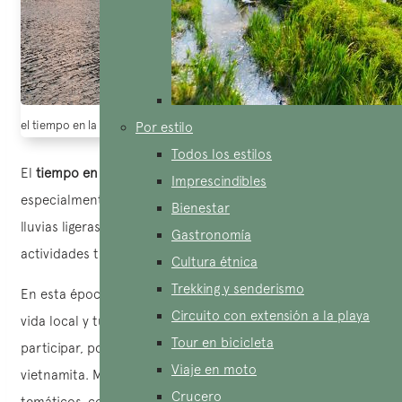
el tiempo en la bahía de halong en noviembre – puesta de sol en la bahía
Por estilo
Todos los estilos
El
tiempo en Halong Bay
en diciembre puede ser nublado,
Imprescindibles
especialmente a finales de mes. A veces se producen
Bienestar
lluvias ligeras, pero no interfieren realmente en las
Gastronomía
actividades turísticas.
Cultura étnica
Trekking y senderismo
En esta época del año, varias fiestas marcan el ritmo de la
Circuito con extensión a la playa
vida local y turística, y también tienes la oportunidad de
Tour en bicicleta
participar, por ejemplo, en el Tết, el Año Nuevo lunar
Viaje en moto
vietnamita. Muchas compañías ofrecen cruceros
Crucero
temáticos, con menús festivos, decoraciones tradicionales,