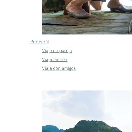
Por perfil
Viaje en pareja
Viaje familiar
Viaje con amigos