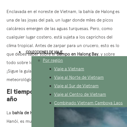
Enclavada en el noreste de Vietnam, la bahía de Halong es
una de las joyas del país, un lugar donde miles de picos
calcáreos emergen de las aguas turquesas. Pero, como
cualquier lugar costero, está sujeta a los caprichos del
clima tropical. Antes de zarpar para un crucero, esto es lo
COLECCIONES DE VIAJE
que debes saber sobre el
tiempo en Halong Bay
, y sobre
Por región
todo sobre los riesgos relacionados con las tormentas.
Viaje a Vietnam
¡Sigue la guía para saber cuándo ir y cómo evitar sorpresas
Viaje al Norte de Vietnam
meteorológicas desagradables!
Viaje al Sur de Vietnam
El tiempo en Halong Bay durante todo el
Viaje al Centro de Vietnam
año
Combinado Vietnam Camboya Laos
La
bahía de Halong
, situada a unos 180 km al este de
Hanói, es mucho más que un lugar declarado Patrimonio