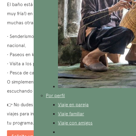
El baño está reservado a los más valientes (¡el agua está
muy fría!) en diciembre y enero, pero no se preocupe, hay
muchas otras actividades:
• Senderismo y escalada en la isla de Cat Ba y en su parque
nacional,
• Paseos en kayak entre los picos calcáreos,
• Visita a los pueblos de pescadores, las cuevas,
• Pesca de calamares… 🌊🦑
O simplemente meditar en la cubierta de un junco,
escuchando el murmullo del agua.
Por perfil
👉 No dudes en ponerte en contacto con tu agencia de
Viaje en pareja
viajes para incluir esta original y apasionante actividad en
Viaje familiar
tu programa.
Viaje con amigos