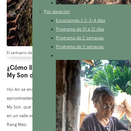
Por duración
Excursiones 1-2-3-4 días
Programa de 10 a 12 días
Programa de 2 semanas
Programa de 3 semanas
El santuario de My Son, quang nam, en el centro de Vietnam (Fuente: Danv
¿Cómo llegar fácilmente al Santuario de
My Son desde Hoi An?
Hoi An se encuentra a 42 km de My Son, lo que equivale a
aproximadamente 1 hora y 15 minutos en coche. El sitio de
My Son, que se extiende por 142 hectáreas, está ubicado
en un valle verde rodeado por las montañas Mhadravata y
Rang Meo.