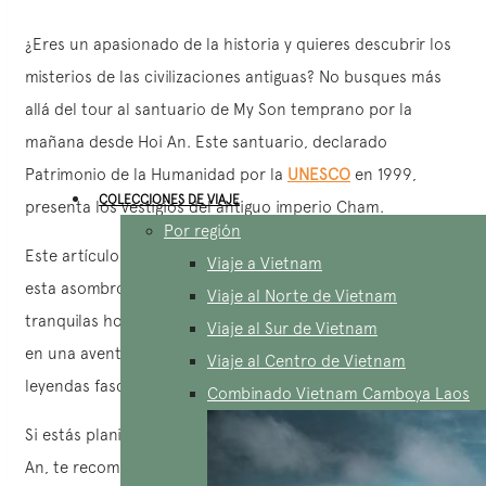
¿Eres un apasionado de la historia y quieres descubrir los
misterios de las civilizaciones antiguas? No busques más
allá del tour al santuario de My Son temprano por la
mañana desde Hoi An. Este santuario, declarado
Patrimonio de la Humanidad por la
UNESCO
en 1999,
COLECCIONES DE VIAJE
presenta los vestigios del antiguo imperio Cham.
Por región
Este artículo te guiará en un viaje mientras exploramos
Viaje a Vietnam
esta asombrosa maravilla arqueológica durante las
Viaje al Norte de Vietnam
tranquilas horas del amanecer. Prepárate para embarcarte
Viaje al Sur de Vietnam
en una aventura mágica llena de templos impresionantes,
Viaje al Centro de Vietnam
leyendas fascinantes y un rico patrimonio cultural.
Combinado Vietnam Camboya Laos
Si estás planificando tu
viaje a Vietnam
y vas a visitar Hoi
An, te recomendamos encarecidamente incluir en tu