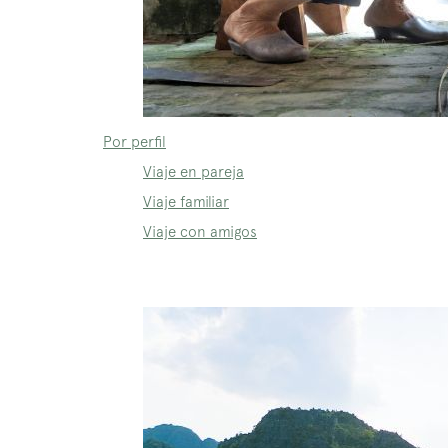
Por perfil
Viaje en pareja
Viaje familiar
Viaje con amigos