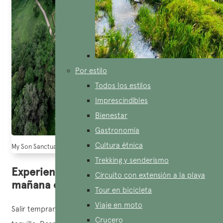
Por estilo
Todos los estilos
Imprescindibles
Bienestar
Gastronomía
Cultura étnica
My Son Sanctuary es el sitio sagrado del hinduismo en el Reino Champa (
Trekking y senderismo
Experiencia de tour temprano en la
Circuito con extensión a la playa
mañana en My Son Sanctuary
Tour en bicicleta
Viaje en moto
Salir temprano y llegar a tiempo te evitará las filas en la
Crucero