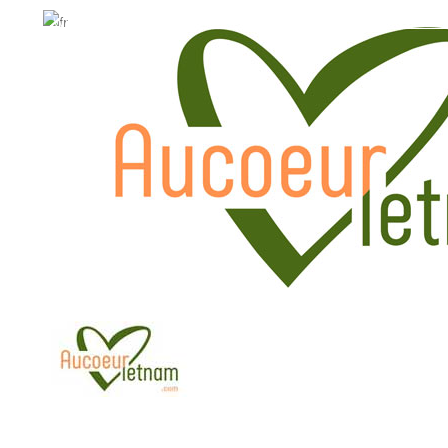
WhatsApp: +84.909.426.406
WhatsApp: +84.909.426.406
hola@aucoeurvietnam.com
hola@aucoeurvietnam.co