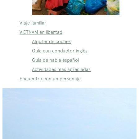
Viaje familiar
VIETNAM en libertad
Alquiler de coches
Guía con conductor inglés
Guía de habla español
Actividades más apreciadas
Encuentro con un personaje