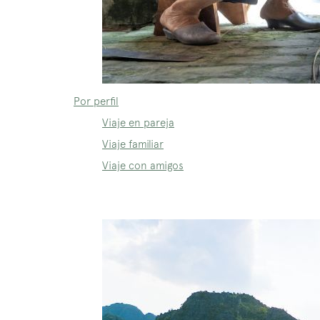
Por perfil
Viaje en pareja
Viaje familiar
Viaje con amigos