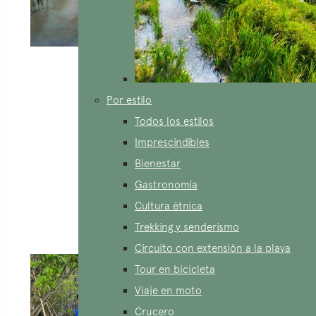
Formación del personal
Por estilo
La agencia capacita regularmente a sus guías y
Todos los estilos
asesores de viajes en los principios del
turismo
Imprescindibles
responsable
, las mejores prácticas a adoptar y las
Bienestar
acciones a evitar. Además, les proporciona
Gastronomía
herramientas y materiales para concienciar a los
Cultura étnica
viajeros sobre la importancia del
turismo
Trekking y senderismo
responsable
.
Circuito con extensión a la playa
Tour en bicicleta
Viaje en moto
Crucero