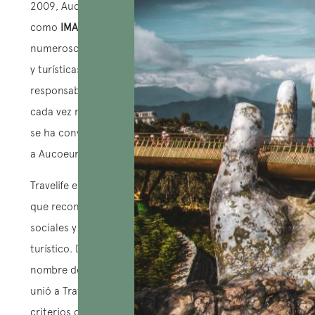
2009, AucoeurVietnam (anteriormente conocida
como
IMAGE Travel
, su empresa) ha implementado
numerosos cambios en sus actividades comerciales
y turísticas, orientándose hacia un turismo
responsable. En el contexto del cambio climático
cada vez más pronunciado, el turismo responsable
se ha convertido en la brújula que guía
a AucoeurVietnam en todas sus acciones.
Travelife es un sistema de certificación internacional
que reconoce las buenas prácticas ambientales,
sociales y económicas de las empresas del sector
turístico. Desde 2017, AucoeurVietnam (bajo el
nombre de la compañía
IMAGE Travel & Events
) se
unió a Travelife y se comprometió a cumplir con los
criterios de sostenibilidad establecidos por esta