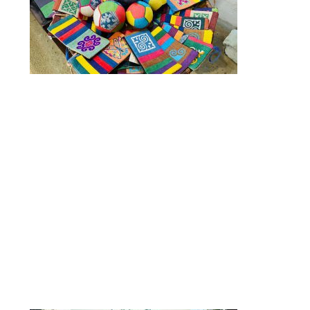
Promoción de productos locales
La agencia promueve el consumo de productos
locales, que son más frescos, más saludables y más
respetuosos con el medio ambiente. Selecciona
restaurantes que ofrecen una cocina tradicional y
auténtica, elaborada con ingredientes locales y de
temporada. También anima a sus clientes a
comprar souvenirs artesanales de artesanos
locales, que mantienen la tradición y la cultura del
país.