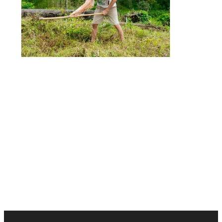
Campañas de recogida de basura y plantación
AucoeurVietnam
anima a su personal y a sus
viajeros a participar en acciones concretas para
proteger el medio ambiente y apoyar a las
comunidades locales. Organiza campañas de
recogida de basura en la playa, en los ríos del
Mekong, etc. También participa en proyectos de
plantación de árboles que contribuyen a la
restauración de la biodiversidad.