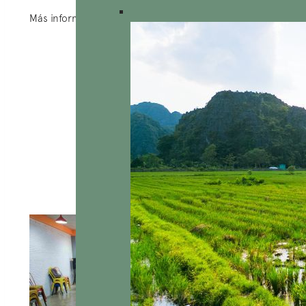
Más información sobre
WAFORT
AucoeurVietnam et ses actions
concrètes pour un tourisme
responsable
Sur son parcours, AucoeurVietnam a réalisé de
nombreux projets et activités pour soutenir les
communautés locales et protéger l’environnement.
Voici quelques exemples de ses actions concrètes: