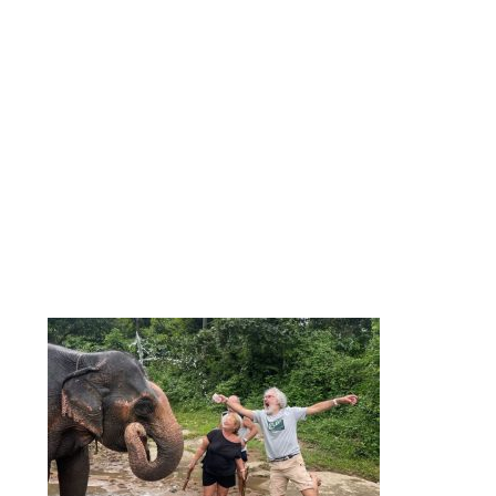
Boicot a los proveedores que destruyen el
paisaje natural
La agencia se niega a colaborar con sitios turísticos
o proveedores que dañen el medio ambiente o el
patrimonio del país. Por ejemplo, boicotea
estaciones balnearias que construyen en la playa o
en las montañas, parques de atracciones que
desfiguran el paisaje o granjas de animales exóticos
que explotan la fauna salvaje.