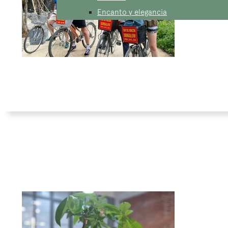
Encanto y elegancia
Prioridad a los desplazamientos sin
carbono
AucoeurVietnam
prioriza los modos de transporte
que emiten menos gases de efecto invernadero,
como la bicicleta, caminar, el tren o el barco. Evita
en la medida de lo posible el uso del avión o del
coche, que son más contaminantes.