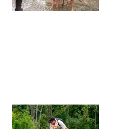
Retirada del programa de paseos en
elefantes
La agencia ha eliminado de su programa los paseos
en elefante, considerados una forma de maltrato
animal. En su lugar, propone visitar santuarios de
elefantes, donde los viajeros pueden ayudar a
cuidar de estos animales y observar su
majestuosidad en su hábitat natural, sin
perturbarlos ni explotarlos.